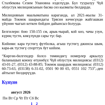
Сталбекова Сезим Улановна изделүүдө. Бул тууралуу Чүй
облустук милициясынын басма сөз кызматы билдирди.
Милициянын маалыматына караганда, ал 2021-жылы 31-
майда Токмок шаарындагы Трясин көчөсүндө жайгашкан
үйүнөн чыгып кеткен бойдон дайынсыз болууда.
Белгилери: бою 150-155 см, арык-чырай, кой көз, чачы узун,
күрөң түстө, көкүлүндө сары түс бар.
Кийими: кара түстөгү футболка, агыш түстөгү джинсы шым,
кара-ак түстөгү спорттук бут кийим.
“Көргөн-билгендер болсо төмөндөгү номерлер аркылуу
баланышып коюну өтүнөбүз: Чүй облустук милициясы: (0312)
43-01-27, (0312) 43-88-85; Токмок шаардык милициясы: (0312)
60-73-63, (03138) 6-31-02, 0501 90 00 65, 0551 102 753”,-деп
айтылат билдирүүдө.
Күнүнө
август 2026
Пн
Вт
Ср
Чт
Пт
Сб
Вс
1
2