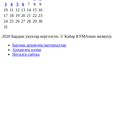
3
4
5
6
7
8
9
10
11
12
13
14
15
16
17
18
19
20
21
22
23
24
25
26
27
28
29
30
31
2020 Бардык укуктар корголгон. © Кабар КУМАнын мазмуну.
Бардык архивдик материалдар
Архивден издөө
Негизги сайтка