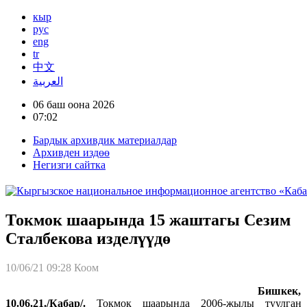
кыр
рус
eng
tr
中文
العربية
06 баш оона 2026
07:02
Бардык архивдик материалдар
Архивден издөө
Негизги сайтка
Токмок шаарында 15 жаштагы Сезим
Сталбекова изделүүдө
10/06/21 09:28
Коом
Бишкек,
10.06.21./Кабар/.
Токмок шаарында 2006-жылы туулган