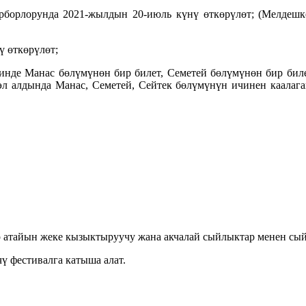
борборлорунда 2021-жылдын 20-июль күнү өткөрүлөт; (Мелдешк
ү өткөрүлөт;
гинде Манас бөлүмүнөн бир билет, Семетей бөлүмүнөн бир биле
л алдында Манас, Семетей, Сейтек бөлүмүнүн ичинен каалага
р атайын жеке кызыктыруучу жана акчалай сыйлыктар менен сый
ү фестивалга катыша алат.