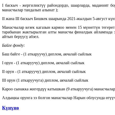
I баскыч - жергиликтүү райондордо, шаарларда, маданият 
манасчылар тандалып алынат );
II жана III баскыч Бишкек шаарында 2021-жылдын 5-август күн
Манасчылар кезек кагазын кармоо менен 15 мүнөттүн тегере
тарабынан жактырылган алты манасчы финалдык айлампада э
айтып берүүсү абзел.
Байге фонду:
Баш байге - (1 аткаруучу) диплом, акчалай сыйлык
I орун - (1 аткаруучу) диплом, акчалай сыйлык
II орун - (1 аткаруучу) диплом, акчалай сыйлык
III орун (1 аткаруучуга) диплом, акчалай сыйлык
Кароо сынакка жигердүү катышкан (9 аткаруучуга) манасчыла
Алдыңкы орунга ээ болгон манасчылар Нарын облусунда өтүүч
Күнүнө