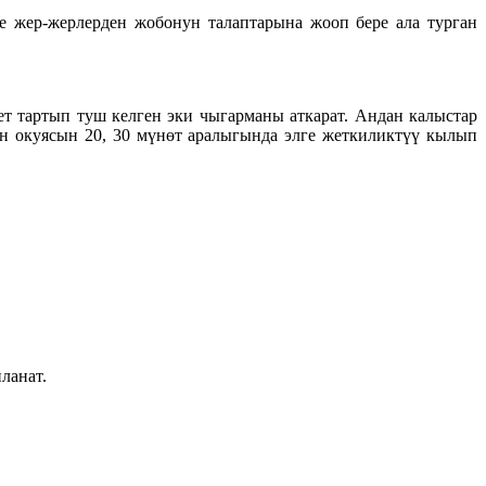
е жер-жерлерден жобонун талаптарына жооп бере ала турган
т тартып туш келген эки чыгарманы аткарат. Андан калыстар
н окуясын 20, 30 мүнөт аралыгында элге жеткиликтүү кылып
ланат.