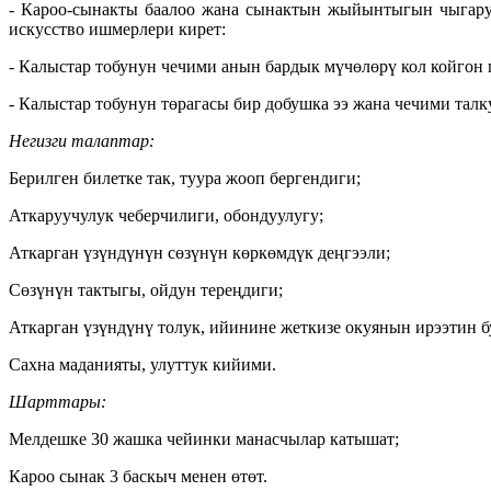
- Кароо-сынакты баалоо жана сынактын жыйынтыгын чыгаруу
искусство ишмерлери кирет:
- Калыстар тобунун чечими анын бардык мүчөлөрү кол койгон 
- Калыстар тобунун төрагасы бир добушка ээ жана чечими талк
Негизги талаптар:
Берилген билетке так, туура жооп бергендиги;
Аткаруучулук чеберчилиги, обондуулугу;
Аткарган үзүндүнүн сөзүнүн көркөмдүк деңгээли;
Сөзүнүн тактыгы, ойдун тереңдиги;
Аткарган үзүндүнү толук, ийинине жеткизе окуянын ирээтин б
Сахна маданияты, улуттук кийими.
Шарттары:
Мелдешке 30 жашка чейинки манасчылар катышат;
Кароо сынак 3 баскыч менен өтөт.