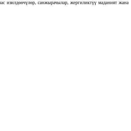
ас изилдөөчүлөр, санжырачылар, жергиликтүү маданият жана