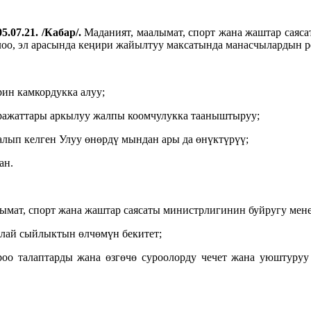
5.07.21. /Кабар/.
Маданият, маалымат, спорт жана жаштар саяс
оо, эл арасында кеңири жайылтуу максатында манасчылардын р
ин камкордукка алуу;
ажаттары аркылуу жалпы коомчулукка тааныштыруу;
алып келген Улуу өнөрдү мындан ары да өнүктүрүү;
ан.
ымат, спорт жана жаштар саясаты министрлигинин буйругу мене
лай сыйлыктын өлчөмүн бекитет;
оо талаптарды жана өзгөчө суроолорду чечет жана уюштуруу