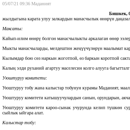
05/07/21 09:36
Маданият
Бишкек, 0
жылдыгына карата улуу залкардын манасчылык өнөрүн даңазал
Максаты:
Кайып-илим өнөрү болгон манасчылыкты аркалаган өнөр ээлер
Мыкты манасчыларды, мелдештин жеңүүчүлөрүн маалымат кар
Кылымдар бою сөз наркын жоготпой, өз баркын коротпой сакт
Калың элди руханий агартуу маселесин колго алууга багытталг
Уюштуруу комитети:
Уюштуруу тобу жана калыстар тобунун курамы Маданият, маал
Уюштуруу комитети катышуучулардын санын, орундарын, акча
Уюштуруу комитети кароо-сынак учурунда келип түшкөн сур
сыйлык ыйгара алат.
Калыстар тобу: