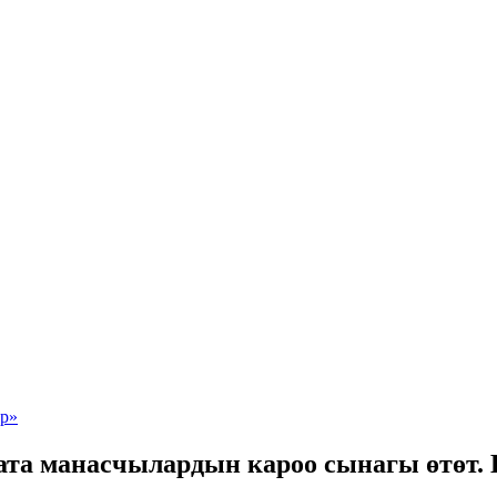
ата манасчылардын кароо сынагы өтөт.