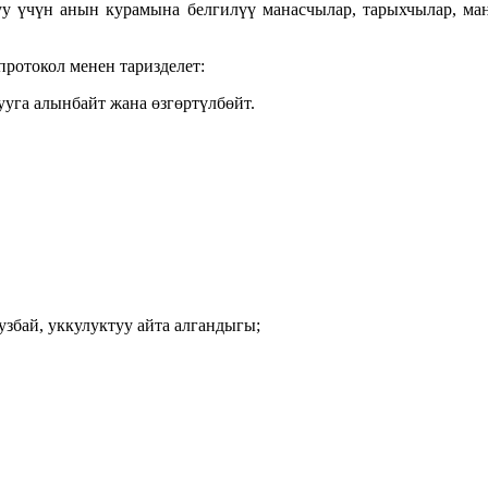
 үчүн анын курамына белгилүү манасчылар, тарыхчылар, ман
протокол менен таризделет:
ууга алынбайт жана өзгөртүлбөйт.
узбай, уккулуктуу айта алгандыгы;