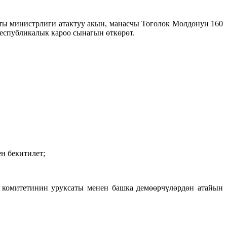
аты министрлиги атактуу акын, манасчы Тоголок Молдонун 160
еспубликалык кароо сынагын өткөрөт.
н бекитилет;
 комитетинин уруксаты менен башка демөөрчүлөрдөн атайын