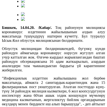
Бишкек, 14.04.20. /Кабар/.
Тоң районунун милициясы
коронавирус илдетинин жайылышынын алдын алуу
максатында түшүндүрүү иштерин күчөттү. Бул тууралуу
Ысык-Көл облустук милициясынан билдиришти.
Облустук милициядан билдиришкендей, бүгүнкү күндө
райондун аймагында коронавирус оорусун жугузуп алган
учур катталган жок. Өзгөчө кырдаал жарыялангандан баштап
райондун обсервациясына 16 адам жаткырылып, алардын
анализдери таза чыккандыктан бардыгы үй карантинине
жиберилген.
"Инфекциялык илдеттин жайылышына жол бербөө
максатында, аймакта 2 санитардык-карантиндик жана 15
фильтрациялык пост уюштурулган. Аталган посттордо күнү-
түнү 34 райондук милиция кызматкери, 6 жол коопсуздугунун
инспектору жана 60тан ашык элдик коошундун мүчөлөрү
медицина кызматынын, жергиликтүү бийлик органдарынын
өкүлдөрү менен бирдикте иш алып барышууда", - деп айтылат