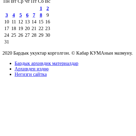
Пн
Вт
Ср
Чт
Пт
Сб
Вс
1
2
3
4
5
6
7
8
9
10
11
12
13
14
15
16
17
18
19
20
21
22
23
24
25
26
27
28
29
30
31
2020 Бардык укуктар корголгон. © Кабар КУМАнын мазмуну.
Бардык архивдик материалдар
Архивден издөө
Негизги сайтка