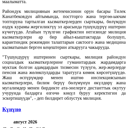
маалыматта.
Райондук милициянын жетекчисинин орун басары Тилек
Канатбековдун айтымында, постторго жана тергөө-ыкчам
топторуна тартылган кызматкерлерден сырткары, бөлүмдүн
өздүк курамы жергиликтүү эл арасында түшүндүрүү иштерин
күчөтүүдө. Атайын түзүлгөн графиктин негизинде милиция
кызматкерлери ар бир айыл-кыштактарда болушуп,
карантиндик режимдин талаптарын сактоого жана медицина
кызматынын берген кеңештерин аткарууга чакырууда.
"Түшүндүрүү иштеринен сырткары, милиция райондун
социалдык кызматкерлерине гуманитардык жардамдарга
муктаж болгон адамдардын тизмесин түзүүгө, жер-жерлерде
пенсия жана жөлөкпулдарды таратууга көмөк көрсөтүшүүдө.
Жаш өспүрүмдөр менен иштөө инспекциясынын
кызматкерлери, билим берүү бөлүмүнүн өкүлдөрү жана
мугалимдер менен бирдикте ата-энелерге дистанттык окутуу
учурунда балдарга өзгөчө көңүл буруу керектигин да
эскертишүүдө", - деп билдирет облустук милиция.
Күнүнө
август 2026