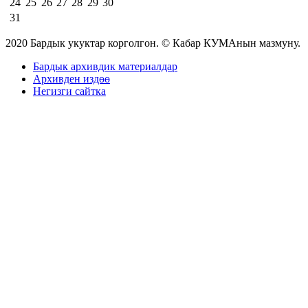
24
25
26
27
28
29
30
31
2020 Бардык укуктар корголгон. © Кабар КУМАнын мазмуну.
Бардык архивдик материалдар
Архивден издөө
Негизги сайтка