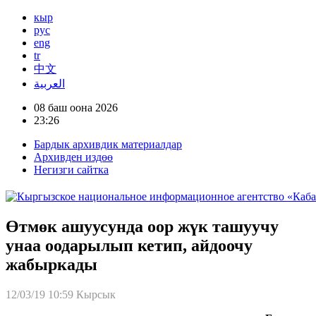
кыр
рус
eng
tr
中文
العربية
08 баш оона 2026
23:26
Бардык архивдик материалдар
Архивден издөө
Негизги сайтка
Өтмөк ашуусунда оор жүк ташуучу
унаа оодарылып кетип, айдоочу
жабыркады
12/03/19 10:59
Кырсык