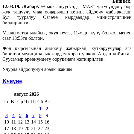
Бишкек,
12.03.19. /Кабар/.
Өтмөк ашуусунда "МАЗ" үлгүсүндөгү оор
жүк ташуучу унаа оодарылып кетип, айдоочу жабыркаган.
Бул тууралуу Өзгөчө кырдаалдар министрлигинен
билдиришти.
Маалыматка ылайык, окуя кечээ, 11-март күнү болжол менен
саат 18:53тө болгон.
Жол кырсыгынан айдоочу жабыркап, куткаруучулар ага
биринчи медициналык жардам көрсөтүшкөн. Андан кийин ал
Суусамыр өрөөнүндөгү ооруканага жеткирилген.
Учурда айдоочунун абалы жакшы.
Күнүнө
август 2026
Пн
Вт
Ср
Чт
Пт
Сб
Вс
1
2
3
4
5
6
7
8
9
10
11
12
13
14
15
16
17
18
19
20
21
22
23