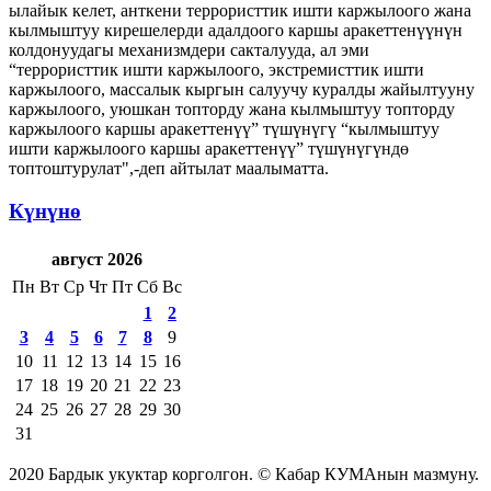
ылайык келет, анткени террористтик ишти каржылоого жана
кылмыштуу кирешелерди адалдоого каршы аракеттенүүнүн
колдонуудагы механизмдери сакталууда, ал эми
“террористтик ишти каржылоого, экстремисттик ишти
каржылоого, массалык кыргын салуучу куралды жайылтууну
каржылоого, уюшкан топторду жана кылмыштуу топторду
каржылоого каршы аракеттенүү” түшүнүгү “кылмыштуу
ишти каржылоого каршы аракеттенүү” түшүнүгүндө
топтоштурулат",-деп айтылат маалыматта.
Күнүнө
август 2026
Пн
Вт
Ср
Чт
Пт
Сб
Вс
1
2
3
4
5
6
7
8
9
10
11
12
13
14
15
16
17
18
19
20
21
22
23
24
25
26
27
28
29
30
31
2020 Бардык укуктар корголгон. © Кабар КУМАнын мазмуну.