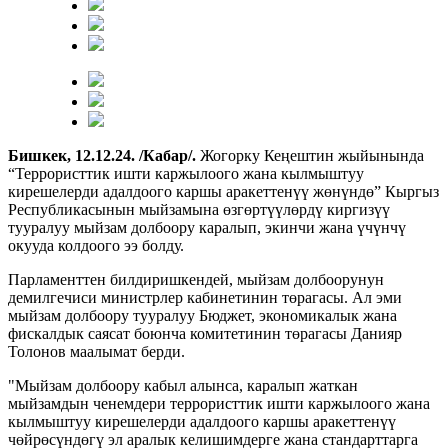
Бишкек, 12.12.24. /Кабар/.
Жогорку Кеңештин жыйынында
“Террористтик ишти каржылоого жана кылмыштуу
кирешелерди адалдоого каршы аракеттенүү жөнүндө” Кыргыз
Республикасынын мыйзамына өзгөртүүлөрдү киргизүү
тууралуу мыйзам долбоору каралып, экинчи жана үчүнчү
окууда колдоого ээ болду.
Парламенттен билдиришкендей, мыйзам долбоорунун
демилгечиси министрлер кабинетинин төрагасы. Ал эми
мыйзам долбоору тууралуу Бюджет, экономикалык жана
фискалдык саясат боюнча комитетинин төрагасы Данияр
Толонов маалымат берди.
"Мыйзам долбоору кабыл алынса, каралып жаткан
мыйзамдын ченемдери террористтик ишти каржылоого жана
кылмыштуу кирешелерди адалдоого каршы аракеттенүү
чөйрөсүндөгү эл аралык келишимдерге жана стандарттарга