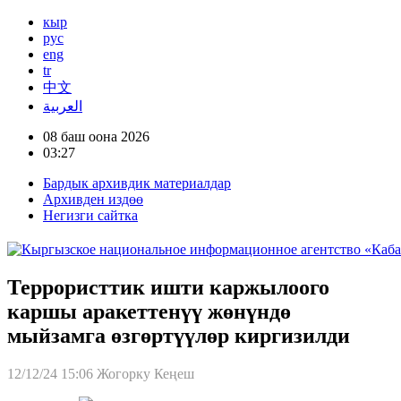
кыр
рус
eng
tr
中文
العربية
08 баш оона 2026
03:27
Бардык архивдик материалдар
Архивден издөө
Негизги сайтка
Террористтик ишти каржылоого
каршы аракеттенүү жөнүндө
мыйзамга өзгөртүүлөр киргизилди
12/12/24 15:06
Жогорку Кеңеш