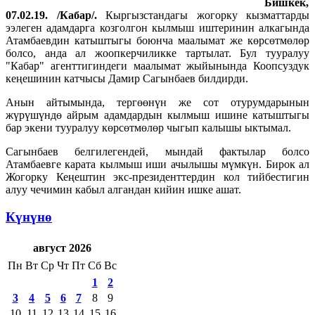
Бишкек,
07.02.19. /Кабар/.
Кыргызстандагы жогорку кызматтарды
ээлеген адамдарга козголгон кылмыш иштеринин алкагында
Атамбаевдин катыштыгы боюнча маалымат же көрсөтмөлөр
болсо, анда ал жоопкерчиликке тартылат. Бул тууралуу
"Кабар" агенттигиндеги маалымат жыйынында Коопсуздук
кеңешинин катчысы Дамир Сагынбаев билдирди.
Анын айтымында, тергөөнүн же сот отурумдарынын
жүрүшүндө айрым адамдардын кылмыш ишине катыштыгы
бар экени тууралуу көрсөтмөлөр чыгып калышы ыктымал.
Сагынбаев белгилегендей, мындай фактылар болсо
Атамбаевге карата кылмыш иши ачылышы мүмкүн. Бирок ал
Жогорку Кеңештин экс-президенттердин кол тийбестигин
алуу чечимин кабыл алгандан кийин ишке ашат.
Күнүнө
август 2026
Пн
Вт
Ср
Чт
Пт
Сб
Вс
1
2
3
4
5
6
7
8
9
10
11
12
13
14
15
16