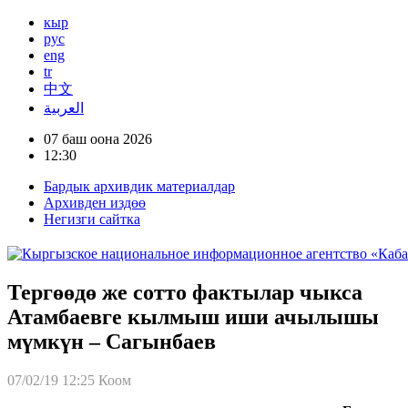
кыр
рус
eng
tr
中文
العربية
07 баш оона 2026
12:30
Бардык архивдик материалдар
Архивден издөө
Негизги сайтка
Тергөөдө же сотто фактылар чыкса
Атамбаевге кылмыш иши ачылышы
мүмкүн – Сагынбаев
07/02/19 12:25
Коом