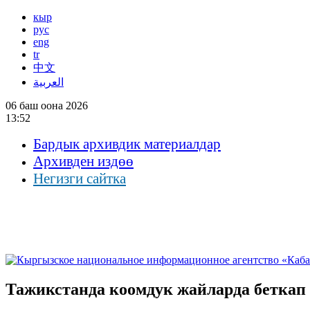
кыр
рус
eng
tr
中文
العربية
06 баш оона 2026
13:52
Бардык архивдик материалдар
Архивден издөө
Негизги сайтка
Тажикстанда коомдук жайларда беткап