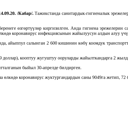
4.09.20. /Кабар/.
Тажикстанда санитардык-гигиеналык эрежеле
ренеге өзгөртүүлөр киргизилген. Анда гигиена эрежелерин сак
өлкөдө коронавирус инфекциясынын жайылуусун алдын алуу үчү
а, айыппул салынган 2 600 кишинин көбү коомдук транспортто
9 доллар), кооптуу жугуштуу ооруларды жайылткандарга 2 жылд
атталганын быйыл 30-апрелде билдирген.
өлкөдө коронавирус жуктургандардын саны 9049га жетип, 72 бе