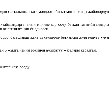
рдин сакталышын көзөмөлдөөгө багытталган жаңы жоболордун
табагандарга, анын ичинде коргоочу беткап тагынбагандарга
н киргизилгенин билдирген.
рдо, базарларда жана дүкөндөрдө беткапсыз жүргөндүгү үчүн
ан 5 жылга чейин эркинен ажыратуу жазалары каралган.
йтап каза болду.