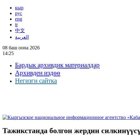
кыр
рус
eng
tr
中文
العربية
08 баш оона 2026
14:25
Бардык архивдик материалдар
Архивден издөө
Негизги сайтка
Тажикстанда болгон жердин силкинүүс