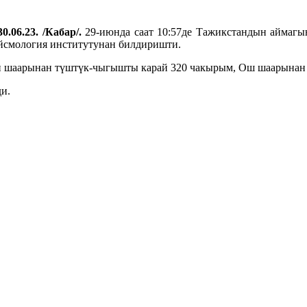
0.06.23. /Кабар/.
29-июнда саат 10:57де Тажикстандын аймагын
йсмология институтунан билдиришти.
н шаарынан түштүк-чыгышты карай 320 чакырым, Ош шаарынан 
ди.