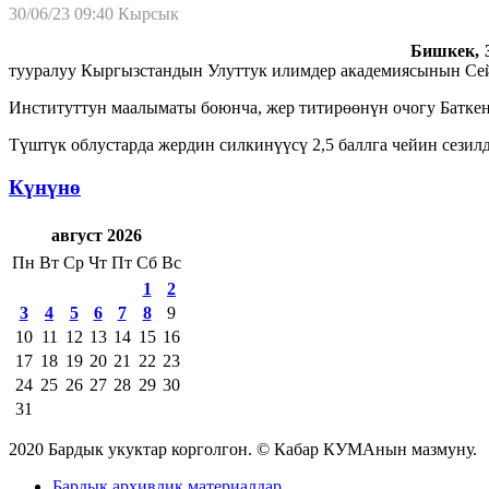
30/06/23 09:40
Кырсык
Бишкек, 3
тууралуу Кыргызстандын Улуттук илимдер академиясынын Се
Институттун маалыматы боюнча, жер титирөөнүн очогу Батке
Түштүк облустарда жердин силкинүүсү 2,5 баллга чейин сезил
Күнүнө
август 2026
Пн
Вт
Ср
Чт
Пт
Сб
Вс
1
2
3
4
5
6
7
8
9
10
11
12
13
14
15
16
17
18
19
20
21
22
23
24
25
26
27
28
29
30
31
2020 Бардык укуктар корголгон. © Кабар КУМАнын мазмуну.
Бардык архивдик материалдар