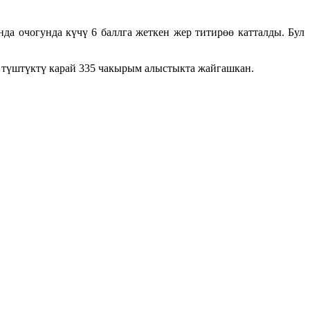
да очогунда күчү 6 баллга жеткен жер титирөө катталды. Бул
түштүктү карай 335 чакырым алыстыкта жайгашкан.