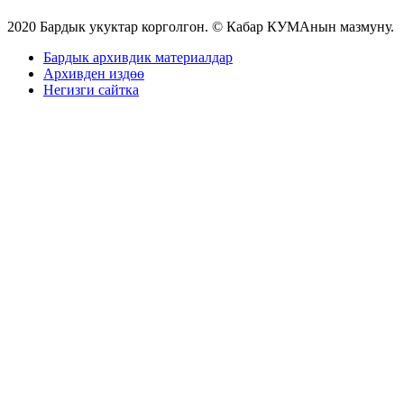
2020 Бардык укуктар корголгон. © Кабар КУМАнын мазмуну.
Бардык архивдик материалдар
Архивден издөө
Негизги сайтка