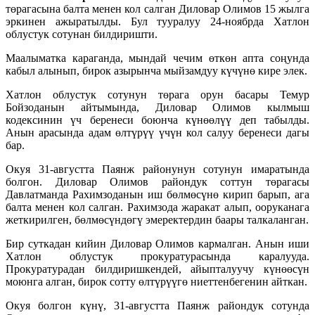
төрагасына балта менен кол салган Диловар Олимов 15 жылга
эркинен ажыратылды. Бул тууралуу 24-ноябрда Хатлон
облустук сотунан билдиришти.
Маалыматка караганда, мындай чечим өткөн апта соңунда
кабыл алынып, бирок азырынча мыйзамдуу күчүнө кире элек.
Хатлон облустук сотунун төрага орун басары Темур
Бойзоданын айтымында, Диловар Олимов кылмыш
кодексинин үч беренеси боюнча күнөөлүү деп табылды.
Анын арасында адам өлтүрүү үчүн кол салуу беренеси дагы
бар.
Окуя 31-августта Паянж районунун сотунун имаратында
болгон. Диловар Олимов райондук соттун төрагасы
Давлатманда Рахимзоданын иш бөлмөсүнө кирип барып, ага
балта менен кол салган. Рахимзода жаракат алып, ооруканага
жеткирилген, бөлмөсүндөгү эмеректердин баары талкаланган.
Бир суткадан кийин Диловар Олимов кармалган. Анын иши
Хатлон облустук прокуратурасында каралууда.
Прокуратурадан билдиришкендей, айыпталуучу күнөөсүн
моюнга алган, бирок сотту өлтүрүүгө ниеттенбегенин айткан.
Окуя болгон күнү, 31-августта Паянж райондук сотунда