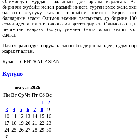
Олимовдун мурдагы аялынын доо арызы каралган. Ал
биринчи жубайы менен расмий никеге турган эмес жана эки
баласын өзүнүкү катары тааныбай койгон. Бирок сот
балдардын атасы Олимов экенин тастыктап, ар бирине 130
сомониден алимент төлөөгө милдеттендирген. Олимов соттун
чечимине нааразы болуп, үйүнөн балта алып келип кол
салган.
Паянж райондук ооруканасынан билдиришкендей, судья оор
жаракат алган.
Булагы: CENTRAL ASIAN
Күнүнө
август 2026
Пн
Вт
Ср
Чт
Пт
Сб
Вс
1
2
3
4
5
6
7
8
9
10
11
12
13
14
15
16
17
18
19
20
21
22
23
24
25
26
27
28
29
30
31