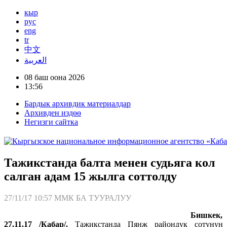
кыр
рус
eng
tr
中文
العربية
08 баш оона 2026
13:56
Бардык архивдик материалдар
Архивден издөө
Негизги сайтка
Тажикстанда балта менен судьяга кол
салган адам 15 жылга соттолду
27/11/17 10:57
ММК БА ТУУРАЛУУ
Бишкек,
27.11.17 /Кабар/.
Тажикстанда Пянж райондук сотунун