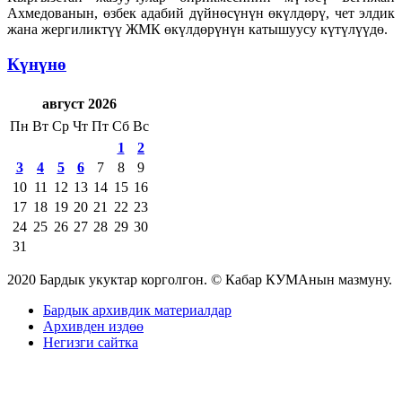
Ахмедованын, өзбек адабий дүйнөсүнүн өкүлдөрү, чет элдик
жана жергиликтүү ЖМК өкүлдөрүнүн катышуусу күтүлүүдө.
Күнүнө
август 2026
Пн
Вт
Ср
Чт
Пт
Сб
Вс
1
2
3
4
5
6
7
8
9
10
11
12
13
14
15
16
17
18
19
20
21
22
23
24
25
26
27
28
29
30
31
2020 Бардык укуктар корголгон. © Кабар КУМАнын мазмуну.
Бардык архивдик материалдар
Архивден издөө
Негизги сайтка