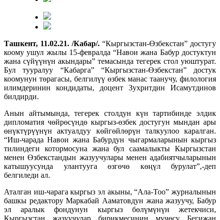
Ташкент, 11.02.21. /Кабар/.
“Кыргызстан-Өзбекстан” достугу
коому ушул жылы 15-февралда “Навои жана Бабур достуктун
жана сүйүүнүн акындары” темасында тегерек стол уюштурат.
Бул тууралуу “Кабарга” “Кыргызстан-Өзбекстан” достук
коомунун төрагасы, белгилүү өзбек манас таанучу, филология
илимдеринин кондидаты, доцент Зухритдин Исамутдинов
билдирди.
Анын айтымында, тегерек столдун күн тартибинде элдик
дипломатия чөйрөсүндө кыргыз-өзбек достугун мындан ары
өнүктүрүүнүн актуалдуу көйгөйлөрүн талкуулоо каралган.
“Иш-чарада Навои жана Бабурдун чыгармаларынын кыргыз
тилиндеги котормосуна жана бул саамалыкты Кыргызстан
менен Өзбекстандын жазуучулары менен адабиятчыларынын
катышуусунда улантууга өзгөчө көңүл бурулат”,-деп
белгиледи ал.
Аталган иш-чарага кыргыз эл акыны, “Ала-Тоо” журналынын
башкы редактору Маркабай Ааматовдун жана жазуучу, Бабур
эл аралык фондунун кыргыз бөлүмүнүн жетекчиси,
Кыргызстан жазуучулар бирикмесинин мүчөсү Бегижан