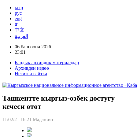
кыр
рус
eng
tr
中文
العربية
06 баш оона 2026
23:01
Бардык архивдик материалдар
Архивден издөө
Негизги сайтка
Ташкентте кыргыз-өзбек достугу
кечеси өтөт
11/02/21 16:21
Маданият