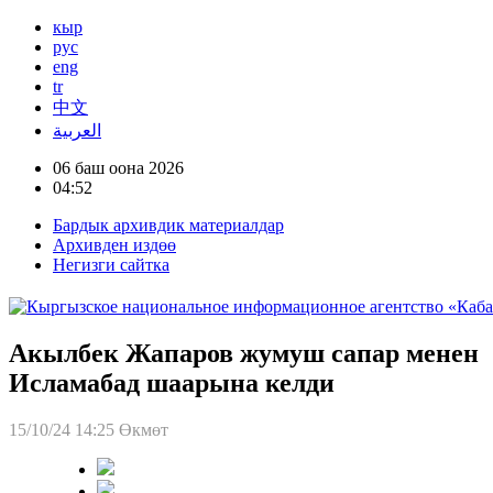
кыр
рус
eng
tr
中文
العربية
06 баш оона 2026
04:52
Бардык архивдик материалдар
Архивден издөө
Негизги сайтка
Акылбек Жапаров жумуш сапар менен
Исламабад шаарына келди
15/10/24 14:25
Өкмөт