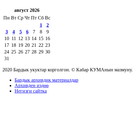
август 2026
Пн
Вт
Ср
Чт
Пт
Сб
Вс
1
2
3
4
5
6
7
8
9
10
11
12
13
14
15
16
17
18
19
20
21
22
23
24
25
26
27
28
29
30
31
2020 Бардык укуктар корголгон. © Кабар КУМАнын мазмуну.
Бардык архивдик материалдар
Архивден издөө
Негизги сайтка