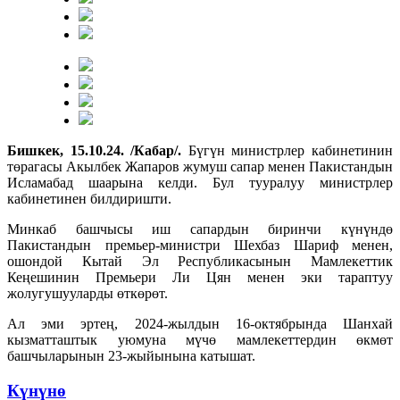
Бишкек, 15.10.24. /Кабар/.
Бүгүн министрлер кабинетинин
төрагасы Акылбек Жапаров жумуш сапар менен Пакистандын
Исламабад шаарына келди. Бул тууралуу министрлер
кабинетинен билдиришти.
Минкаб башчысы иш сапардын биринчи күнүндө
Пакистандын премьер-министри Шехбаз Шариф менен,
ошондой Кытай Эл Республикасынын Мамлекеттик
Кеңешинин Премьери Ли Цян менен эки тараптуу
жолугушууларды өткөрөт.
Ал эми эртең, 2024-жылдын 16-октябрында Шанхай
кызматташтык уюмуна мүчө мамлекеттердин өкмөт
башчыларынын 23-жыйынына катышат.
Күнүнө