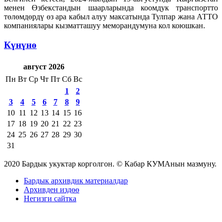
менен Өзбекстандын шаарларында коомдук транспортто
төлөмдөрдү өз ара кабыл алуу максатында Тулпар жана АТТО
компаниялары кызматташуу меморандумуна кол коюшкан.
Күнүнө
август 2026
Пн
Вт
Ср
Чт
Пт
Сб
Вс
1
2
3
4
5
6
7
8
9
10
11
12
13
14
15
16
17
18
19
20
21
22
23
24
25
26
27
28
29
30
31
2020 Бардык укуктар корголгон. © Кабар КУМАнын мазмуну.
Бардык архивдик материалдар
Архивден издөө
Негизги сайтка