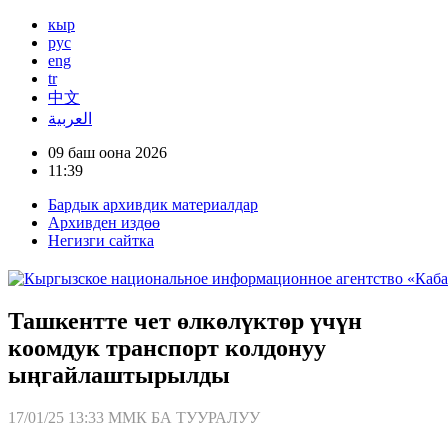
кыр
рус
eng
tr
中文
العربية
09 баш оона 2026
11:39
Бардык архивдик материалдар
Архивден издөө
Негизги сайтка
Ташкентте чет өлкөлүктөр үчүн
коомдук транспорт колдонуу
ыңгайлаштырылды
17/01/25 13:33
ММК БА ТУУРАЛУУ