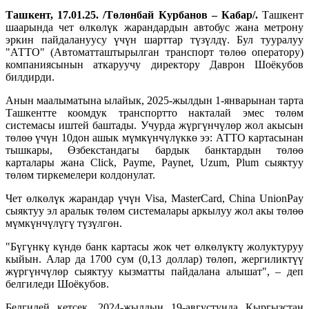
Ташкент, 17.01.25. /Төлөнбай Курбанов – Кабар/.
Ташкент
шаарында чет өлкөлүк жарандардын автобус жана метрону
эркин пайдалануусу үчүн шарттар түзүлдү. Бул тууралуу
"АТТО" (Автоматташтырылган транспорт төлөө оператору)
компаниясынын аткаруучу директору Даврон Шоёкубов
билдирди.
Анын маалыматына ылайык, 2025-жылдын 1-январынан тарта
Ташкентте коомдук транспортто накталай эмес төлөм
системасы иштей баштады. Учурда жүргүнчүлөр жол акысын
төлөө үчүн 10дон ашык мүмкүнчүлүккө ээ: АТТО картасынан
тышкары, Өзбекстандагы бардык банктардын төлөө
карталары жана Click, Payme, Paynet, Uzum, Plum сыяктуу
төлөм тиркемелери колдонулат.
Чет өлкөлүк жарандар үчүн Visa, MasterCard, China UnionPay
сыяктуу эл аралык төлөм системалары аркылуу жол акы төлөө
мүмкүнчүлүгү түзүлгөн.
"Бүгүнкү күндө банк картасы жок чет өлкөлүктү жолуктуруу
кыйын. Алар да 1700 сум (0,13 доллар) төлөп, жергиликтүү
жүргүнчүлөр сыяктуу кызматты пайдалана алышат", – деп
белгиледи Шоёкубов.
Белгилей кетсек, 2024-жылдын 19-августунда Кыргызстан