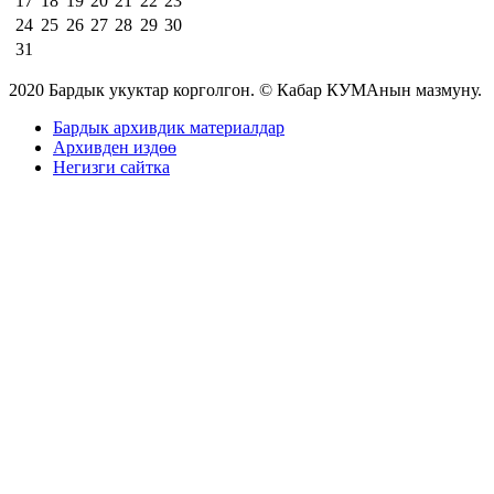
17
18
19
20
21
22
23
24
25
26
27
28
29
30
31
2020 Бардык укуктар корголгон. © Кабар КУМАнын мазмуну.
Бардык архивдик материалдар
Архивден издөө
Негизги сайтка