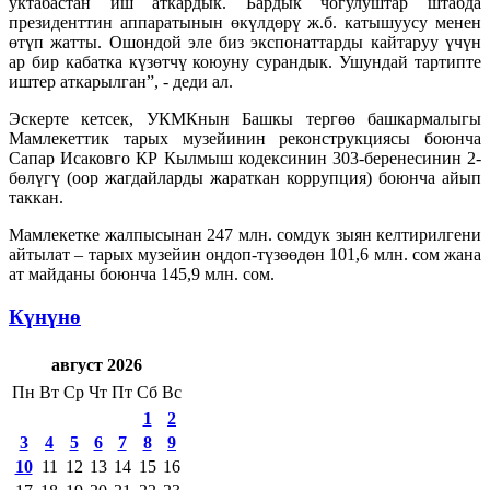
уктабастан иш аткардык. Бардык чогулуштар штабда
президенттин аппаратынын өкүлдөрү ж.б. катышуусу менен
өтүп жатты. Ошондой эле биз экспонаттарды кайтаруу үчүн
ар бир кабатка күзөтчү коюуну сурандык. Ушундай тартипте
иштер аткарылган”, - деди ал.
Эскерте кетсек, УКМКнын Башкы тергөө башкармалыгы
Мамлекеттик тарых музейинин реконструкциясы боюнча
Сапар Исаковго КР Кылмыш кодексинин 303-беренесинин 2-
бөлүгү (оор жагдайларды жараткан коррупция) боюнча айып
таккан.
Мамлекетке жалпысынан 247 млн. сомдук зыян келтирилгени
айтылат – тарых музейин оңдоп-түзөөдөн 101,6 млн. сом жана
ат майданы боюнча 145,9 млн. сом.
Күнүнө
август 2026
Пн
Вт
Ср
Чт
Пт
Сб
Вс
1
2
3
4
5
6
7
8
9
10
11
12
13
14
15
16