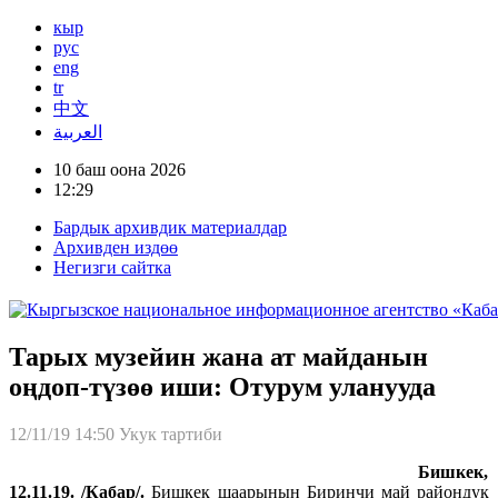
кыр
рус
eng
tr
中文
العربية
10 баш оона 2026
12:29
Бардык архивдик материалдар
Архивден издөө
Негизги сайтка
Тарых музейин жана ат майданын
оңдоп-түзөө иши: Отурум уланууда
12/11/19 14:50
Укук тартиби
Бишкек,
12.11.19. /Кабар/.
Бишкек шаарынын Биринчи май райондук