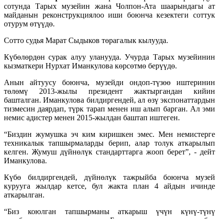
сотунда Тарых музейин жана Чолпон-Ата шаарындагы ат
майданын реконструкциялоо иши боюнча кезектеги соттук
отурум өтүүдө.
Сотто судья Марат Сыдыков төрагалык кылууда.
Күбөлөрдөн сурак алуу уланууда. Учурда Тарых музейинин
кызматкери Нурхат Иманкулова көрсөтмө берүүдө.
Анын айтуусу боюнча, музейди ондоп-түзөө иштеринин
төлөмү 2013-жылы президент жактыргандан кийин
башталган. Иманкулова билдиргендей, ал өзү экспонаттардын
тизмесин даярдап, түрк тарап менен иш алып барган. Ал эми
немис адистер менен 2015-жылдан баштап иштеген.
“Биздин жумушка эч ким киришкен эмес. Мен немистерге
техникалык тапшырмаларды берип, алар толук аткарылып
келген. Жумуш дүйнөлүк стандарттарга жооп берет”, - дейт
Иманкулова.
Күбө билдиргендей, дүйнөлүк тажрыйба боюнча музей
курууга жылдар кетсе, бул жакта план 4 айдын ичинде
аткарылган.
“Биз коюлган тапшырманы аткарыш үчүн күнү-түнү