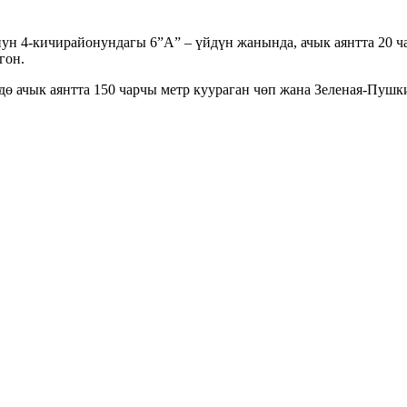
н 4-кичирайонундагы 6”А” – үйдүн жанында, ачык аянтта 20 ч
гон.
ачык аянтта 150 чарчы метр куураган чөп жана Зеленая-Пушки