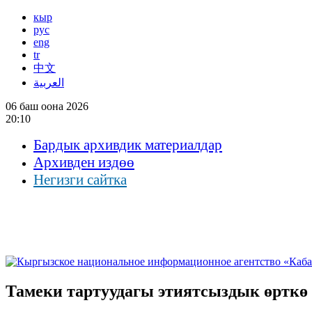
кыр
рус
eng
tr
中文
العربية
06 баш оона 2026
20:10
Бардык архивдик материалдар
Архивден издөө
Негизги сайтка
Тамеки тартуудагы этиятсыздык өрткө 