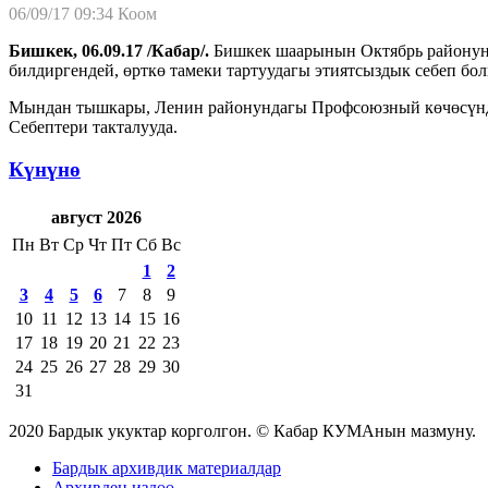
06/09/17 09:34
Коом
Бишкек, 06.09.17 /Кабар/.
Бишкек шаарынын Октябрь районуну
билдиргендей, өрткө тамеки тартуудагы этиятсыздык себеп бол
Мындан тышкары, Ленин районундагы Профсоюзный көчөсүндө 
Себептери такталууда.
Күнүнө
август 2026
Пн
Вт
Ср
Чт
Пт
Сб
Вс
1
2
3
4
5
6
7
8
9
10
11
12
13
14
15
16
17
18
19
20
21
22
23
24
25
26
27
28
29
30
31
2020 Бардык укуктар корголгон. © Кабар КУМАнын мазмуну.
Бардык архивдик материалдар
Архивден издөө