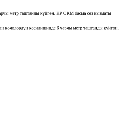
арчы метр таштанды күйгөн. КР ӨКМ басма сөз кызматы
н көчөлөрдүн кесилишинде 6 чарчы метр таштанды күйгөн.