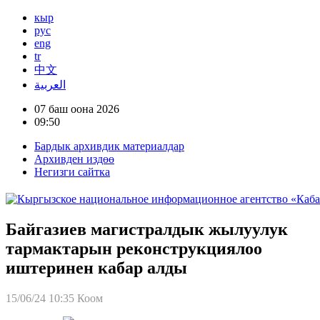
кыр
рус
eng
tr
中文
العربية
07 баш оона 2026
09:50
Бардык архивдик материалдар
Архивден издөө
Негизги сайтка
Байгазиев магистралдык жылуулук
тармактарын реконструкциялоо
иштеринен кабар алды
15/06/24 10:35
Коом