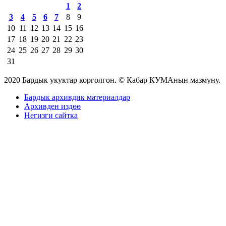
1
2
3
4
5
6
7
8
9
10
11
12
13
14
15
16
17
18
19
20
21
22
23
24
25
26
27
28
29
30
31
2020 Бардык укуктар корголгон. © Кабар КУМАнын мазмуну.
Бардык архивдик материалдар
Архивден издөө
Негизги сайтка