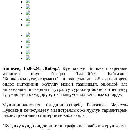
Бишкек, 15.06.24. /Кабар/.
Күн мурун Бишкек шаарынын
мэринин орун басары Таалайбек Байгазиев
"Бишкекжылуулуктармагы" ишканасынын объектисиндеги
оңдоо иштеринин жүрүшү менен таанышып, ошондой эле
ишкананын ишмердиги тууралуу суроолор боюнча тиешелүү
түзүмдөрдүн өкүлдөрүнүн катышуусунда кеңешме өткөрдү.
Муниципалитеттен билдиришкендей, Байгазиев Жукеев-
Пудовкин көчөсүндөгү магистралдык жылуулук тармактарын
реконструкциялоо иштеринен кабар алды.
"Бүгүнкү күндө оңдоо иштери графикке ылайык жүрүп жатат,