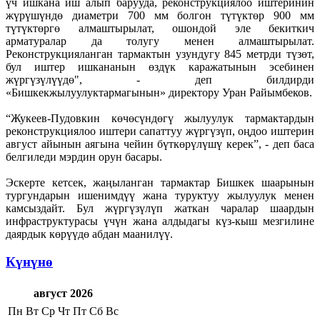
үч ишкана иш алып барууда, реконструкциялоо иштеринин
жүрүшүндө диаметри 700 мм болгон түтүктөр 900 мм
түтүктөргө алмаштырылат, ошондой эле бекиткич
арматуралар да толугу менен алмаштырылат.
Реконструкцияланган тармактын узундугу 845 метрди түзөт,
бул иштер ишкананын өздүк каражатынын эсебинен
жүргүзүлүүдө", - деп билдирди
«Бишкекжылуулуктармагынын» директору Уран Райымбеков.
“Жукеев-Пудовкин көчөсүндөгү жылуулук тармактардын
реконструкциялоо иштери сапаттуу жүргүзүп, оңдоо иштерин
август айынын аягына чейин бүткөрүлүшү керек”, - деп баса
белгиледи мэрдин орун басары.
Эскерте кетсек, жаңыланган тармактар Бишкек шаарынын
тургундарын ишенимдүү жана туруктуу жылуулук менен
камсыздайт. Бул жүргүзүлүп жаткан чаралар шаардын
инфраструктурасы үчүн жана алдыдагы күз-кыш мезгилине
даярдык көрүүдө абдан маанилүү.
Күнүнө
август 2026
Пн
Вт
Ср
Чт
Пт
Сб
Вс