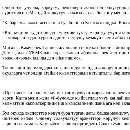
Ошол эле учурда, коркутуу белгилери жазылган бөлүгүндө
сүрөттөлгөн. Мындай коркутуу ыкмасы ыплас болгону менен, 
“Кабар” маалымат агенттиги бул боюнча Кыргызстандын Кооп
«Кат кеңири аудиторияда түшүнбөстүктү жаратуу үчүн атай
ыкмаларын өздөштүргөн адистер турушу мүмкүн экени айкын б
Мисалы, Камчыбек Ташиев журналисттерге кат боюнча билдирү
Демек, алар УКМКнын төрагасынын аброюна шек келтирип,
чыккынчылык кылды деп айыпташмак.
Ташиевдин душмандары көп, ички душмандар – коррупционерл
окуяларга чет элдик атайын кызматтардын катыштыгы бар дег
«Президент каттын мазмунун коомчулукка жарыялоо керекти
керек. Катта мени жана үй-бүлөмдү кыйратпаш үчүн кандай ша
кызматтын кызматкеринин иш ыкмасы экени жана ага көп акча
Бул окуяда эксперттер көңүл бура турган дагы башка маанил
иштебей калды. Өлкөнү солкулдатуу аракеттери көрүлүп ке
варианттары жок. Камчыбек Ташиев президент Садыр Жапаровго