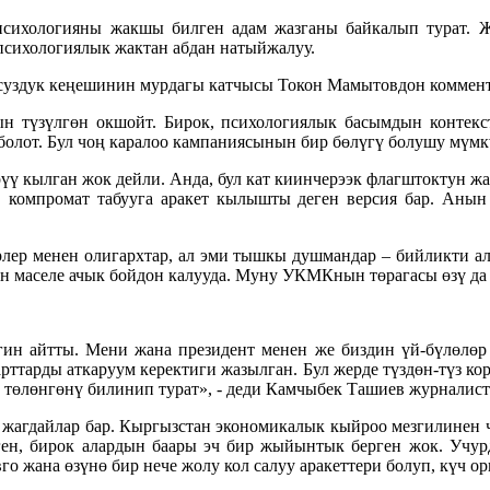
 психологияны жакшы билген адам жазганы байкалып турат.
психологиялык жактан абдан натыйжалуу.
суздук кеңешинин мурдагы катчысы Токон Мамытовдон коммент
ын түзүлгөн окшойт. Бирок, психологиялык басымдын контекс
олот. Бул чоң каралоо кампаниясынын бир бөлүгү болушу мүмкү
ү кылган жок дейли. Анда, бул кат киинчерээк флагштоктун жа
 компромат табууга аракет кылышты деген версия бар. Аны
ер менен олигархтар, ал эми тышкы душмандар – бийликти ал
ен маселе ачык бойдон калууда. Муну УКМКнын төрагасы өзү да
гин айтты. Мени жана президент менен же биздин үй-бүлөлөр 
рттарды аткаруум керектиги жазылган. Бул жерде түздөн-түз ко
 төлөнгөнү билинип турат», - деди Камчыбек Ташиев журналис
үү жагдайлар бар. Кыргызстан экономикалык кыйроо мезгилинен
лген, бирок алардын баары эч бир жыйынтык берген жок. Учур
 жана өзүнө бир нече жолу кол салуу аракеттери болуп, күч о