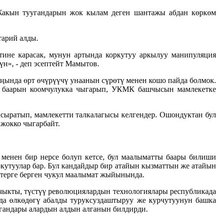
 Жакын туугандарын жок кылам деген шантажы абдан көркөм
арий алды.
тине карасак, мунун артында коркутуу аркылуу манипуляция
н», - деп эсептейт Мамытов.
ңында өрт өчүрүүчү унаанын сүрөтү менен кошо пайда болмок.
н баарын коомчулукка чыгарып, УКМК башчысын мамлекетке
сыратып, мамлекетти талкалагысы келгендер. Ошондуктан бул
 жокко чыгарбайт.
менен бир нерсе болуп кетсе, бул маалыматты баары билиши
ркутуулар бар. Бул кандайдыр бир атайын кызматтын же атайын
ттерге берген чукул маалымат жыйынында.
 чыкты, түстүү революциялардын технологиялары республикада
да өлкөдөгү абалды туруксуздаштыруу же курчутуунун башка
ргандары алардын алдын алганын билдирди.