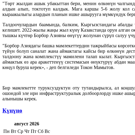
"Төрт жылдан ашык убакыттан бери, менин өлкөнүн чалгынд
алдын алып, токтотуп калдык. Мага каршы 5-6 жолу кол 
кыраакылыгы алардын планын ишке ашырууга мүмкүндүк бер
Талдоочулардын баамында, балким, Кыргызстандагы абалды 
келишет. 2022-жылы жаңы жыл күнү Казакстанда орун алган ок
тышкы күчтөр Борбор Азияны өнүгүү жолунан сүрүп салуу үчү
"Борбор Азиядагы башка мамлекеттердин тажрыйбасы көрсөткө
түйүн болуп саналат жана аймактагы кайсы бир өлкөнүн дес
талдоону жана комплекстүү мамилени талап кылат. Кыргызс
аймактык өз ара аракеттенүү системасын өнүктүрүү абдан м
көңүл буруш керек», - деп белгиледи Токон Мамытов.
Бир мамлекетте туруксуздуктун оту тутандырылса, ал коңш
ошондой эле ири инфраструктуралык долбоорлорду ишке ашыру
алынышы керек.
Күнүнө
август 2026
Пн
Вт
Ср
Чт
Пт
Сб
Вс