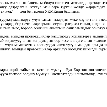
оо кызматынын башчысы болуп иштеген мезгилде, президенттин
салуу даярдалган. Атүгүл мен бара турган жолду жардыруу
ген жок", — деп белгиледи УКМКнын башчысы.
туруксуздаштыруу үчүн саясатчылардын жеке өзүнө гана эмес
уяларда, бир нече шаарларына согушкерлер кол салып, андан к
н гана эмес, Борбор Азиянын аймагына башаламандык орнотуу 
ндөй, мындай провокациялар масштабдуу кризистерге айланып 
табилдешүүсү анын коңшуларын оор кесепеттерге алып келиши 
тан үчүн мамлекеттик коопсуздук институтун мындан ары да ч
аанилүү. Мындай провокациялар аркылуу коомдук пикирди бурма
уларга оңой жайылып кетиши мүмкүн. Бул Евразия континенти
уга тоскоол болушу мүмкүн. Эксперттердин айтымында, бул ач