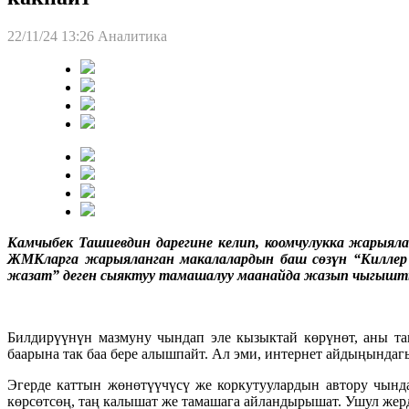
22/11/24 13:26
Аналитика
Камчыбек Ташиевдин дарегине келип, коомчулукка жарыя
ЖМКларга жарыяланган макалалардын баш сөзүн “Киллер
жазат” деген сыяктуу тамашалуу маанайда жазып чыгышт
Билдирүүнүн мазмуну чындап эле кызыктай көрүнөт, аны тап
баарына так баа бере алышпайт. Ал эми, интернет айдыңындаг
Эгерде каттын жөнөтүүчүсү же коркутуулардын автору чында
көрсөтсөң, таң калышат же тамашага айландырышат. Ушул жерд