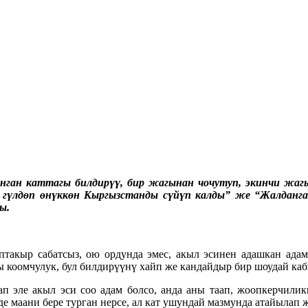
ланган каттагы билдирүү, бир жагынан чочутуп, экинчи ж
 гүлдөп өнүккөн Кыргызстанды сүйүп калды” же “Жалданг
ы.
такыр сабатсыз, ою ордунда эмес, акыл эсинен адашкан адам
ы коомчулук, бул билдирүүнү хайп же кандайдыр бир шоудай ка
п эле акыл эси соо адам болсо, анда аны таап, жоопкерчиликк
е маани бере турган нерсе, ал кат ушундай мазмунда атайылап