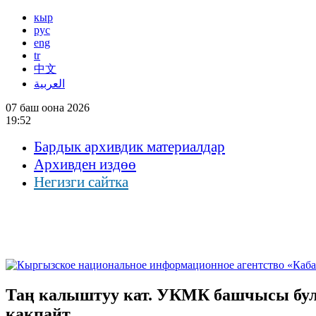
кыр
рус
eng
tr
中文
العربية
07 баш оона 2026
19:52
Бардык архивдик материалдар
Архивден издөө
Негизги сайтка
Таң калыштуу кат. УКМК башчысы бул 
какпайт