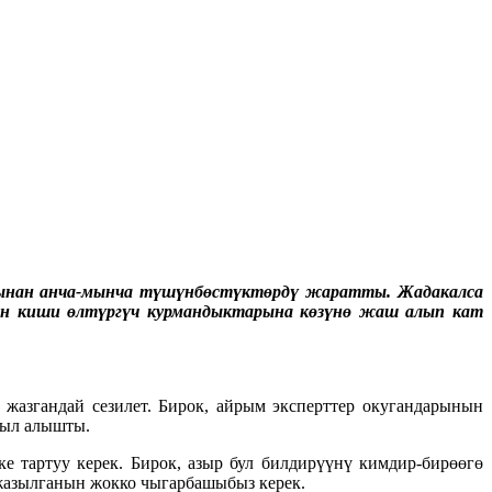
агынан анча-мынча түшүнбөстүктөрдү жаратты. Жадакалса
ан киши өлтүргүч курмандыктарына көзүнө жаш алып кат
 жазгандай сезилет. Бирок, айрым эксперттер окугандарынын
был алышты.
е тартуу керек. Бирок, азыр бул билдирүүнү кимдир-бирөөгө
 жазылганын жокко чыгарбашыбыз керек.