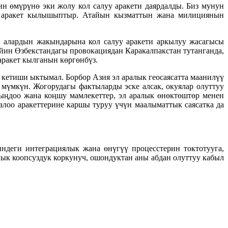
 өмүрүнө эки жолу кол салуу аракети даярдалды. Биз мунун
га аракет кылышыптыр. Атайын кызматтын жана милициянын
, алардын жакындарына кол салуу аракети аркылуу жасагысы
ийин Өзбекстандагы провокациядан Каракалпакстан тутанганда,
аракет кылганын көргөнбүз.
кетиши ыктымал. Борбор Азия эл аралык геосаясатта маанилүү
мүмкүн. Жогорудагы фактыларды эске алсак, окуялар олуттуу
ыңдоо жана коңшу мамлекеттер, эл аралык өнөктөштөр менен
лоо аракеттерине каршы туруу үчүн маалыматтык саясатка да
ндеги интеграциялык жана өнүгүү процесстерин токтотууга,
ык коопсуздук коркунуч, ошондуктан аны абдан олуттуу кабыл