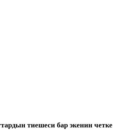
тардын тиешеси бар экенин четке