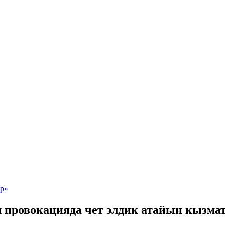
провокацияда чет элдик атайын кызмат