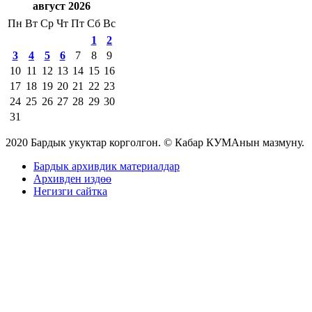
август 2026
Пн
Вт
Ср
Чт
Пт
Сб
Вс
1
2
3
4
5
6
7
8
9
10
11
12
13
14
15
16
17
18
19
20
21
22
23
24
25
26
27
28
29
30
31
2020 Бардык укуктар корголгон. © Кабар КУМАнын мазмуну.
Бардык архивдик материалдар
Архивден издөө
Негизги сайтка