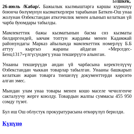
Би
шкек,
26-июль /Кабар/.
Бажылык кылмыштарга каршы күрөшүү
боюнча бөлүмүнүн кызматкерлери тарабынан Баткен-Ош унаа
жолунан Өзбекстандан аткезчилик менен алынып келаткан үй
чарба буюмдары табылды.
Мамлекеттик бажы кызматынын басма сөз кызматы
билдиргендей, ыкчам топтун жардамы менен Кадамжай
районундагы Марказ айылында мамлекеттик номерлүү Б.Б
аттуу кыргыз жараны айдаган «Мерседес-
Бенц1317»үлгүсүндөгү унаа текшерүүгө алынган.
Унааны текшерүүдө андан үй чарбасына керектелүүчү
Өзбекстандан чыккан товарлар табылган. Унааны башкарып
келаткан жаран товарга тиешелүү документтерди көрсөтө
алган эмес.
Мындан улам унаа товары менен кошо маселе чечилгенче
сакталуучу жерге коюлду. Товардын жалпы суммасы 455 950
сомду түзөт.
Бул иш Ош облустук прокуратурасына өткөрүлүп берилди.
Күнүнө