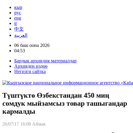
кыр
рус
eng
tr
中文
العربية
06 баш оона 2026
04:53
Бардык архивдик материалдар
Архивден издөө
Негизги сайтка
Түштүктө Өзбекстандан 450 миң
сомдук мыйзамсыз товар ташыгандар
кармалды
26/07/17 16:08
Аймак