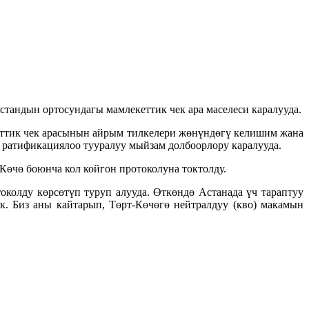
андын ортосундагы мамлекеттик чек ара маселеси каралууда.
еттик чек арасынын айрым тилкелери жөнүндөгү келишим жана
ратификациялоо тууралуу мыйзам долбоорлору каралууда.
Көчө боюнча кол койгон протоколуна токтолду.
колду көрсөтүп туруп алууда. Өткөндө Астанада үч тараптуу
к. Биз аны кайтарып, Төрт-Көчөгө нейтралдуу (кво) макамын