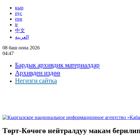
кыр
рус
eng
tr
中文
العربية
08 баш оона 2026
04:47
Бардык архивдик материалдар
Архивден издөө
Негизги сайтка
Төрт-Көчөгө нейтралдуу макам берилип