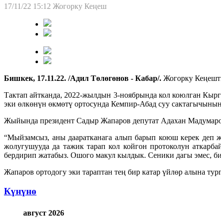
17/11/22 15:12
Жогорку Кеңеш
Бишкек, 17.11.22. /Адил Төлөгөнов - Кабар/.
Жогорку Кеңешти
Тактап айтканда, 2022-жылдын 3-ноябрында кол коюлган Кыр
эки өлкөнүн өкмөтү ортосунда Кемпир-Абад суу сактагычынын
Жыйында президент Садыр Жапаров депутат Адахан Мадумаров 
“Мыйзамсыз, аны дааратканага алып барып коюш керек деп ж
жолугушууда да тажик тарап кол койгон протоколун аткарба
бердирип жатабыз. Ошого макул кылдык. Сеники дагы эмес, биз
Жапаров ортодогу эки тараптан тең бир катар үйлөр алына ту
Күнүнө
август 2026