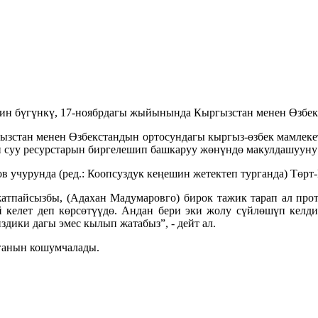
н бүгүнкү, 17-ноябрдагы жыйынында Кыргызстан менен Өзбекст
гызстан менен Өзбекстандын ортосундагы кыргыз-өзбек мамлек
 суу ресурстарын биргелешип башкаруу жөнүндө макулдашууну 
учурунда (ред.: Коопсуздук кеңешин жетектеп турганда) Төрт-
атпайсызбы, (Адахан Мадумаровго) бирок тажик тарап ал прото
й келет деп көрсөтүүдө. Андан бери эки жолу сүйлөшүп келди
дики дагы эмес кылып жатабыз”, - дейт ал.
рганын кошумчалады.