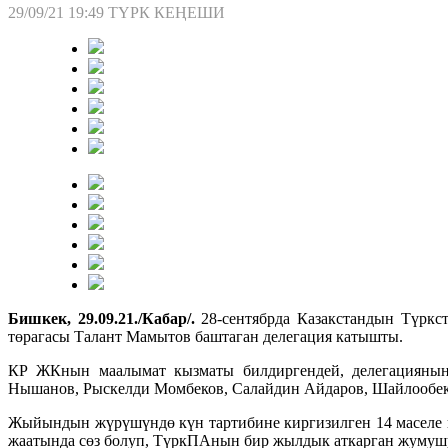
29/09/21 19:49
ТҮРК КЕҢЕШИ
Бишкек, 29.09.21./Кабар/.
28-сентябрда Казакстандын Түрк
төрагасы Талант Мамытов баштаган делегация катышты.
КР ЖКнын маалымат кызматы билдиргендей, делегациянын
Нышанов, Рыскелди Момбеков, Салайдин Айдаров, Шайлообек 
Жыйындын жүрүшүндө күн тартибине киргизилген 14 маселе к
жаатында сөз болуп, ТүркПАнын бир жылдык аткарган жумушу