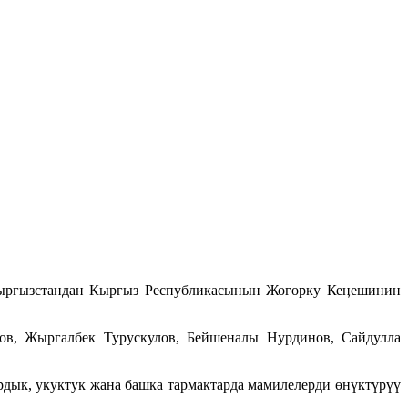
ыргызстандан Кыргыз Республикасынын Жогорку Кеӊешинин
в, Жыргалбек Турускулов, Бейшеналы Нурдинов, Сайдулла
дык, укуктук жана башка тармактарда мамилелерди өнүктүрүү