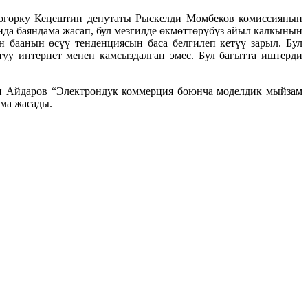
огорку Кеӊештин депутаты Рыскелди Момбеков комиссиянын
а баяндама жасап, бул мезгилде өкмөттөрүбүз айыл калкынын
 баанын өсүү тенденциясын баса белгилеп кетүү зарыл. Бул
уу интернет менен камсыздалган эмес. Бул багытта иштерди
н Айдаров “Электрондук коммерция боюнча моделдик мыйзам
ма жасады.