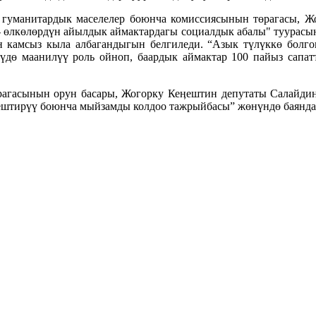
гуманитардык маселелер боюнча комиссиясынын төрагасы, Ж
өлкөлөрдүн айылдык аймактардагы социалдык абалы" туурасынд
 камсыз кыла албагандыгын белгиледи. “Азык түлүккө болгон
дө маанилүү роль ойноп, баардык аймактар 100 пайыз сапатт
агасынын орун басары, Жогорку Кеӊештин депутаты Салайди
ештирүү боюнча мыйзамды колдоо тажрыйбасы” жөнүндө баянда