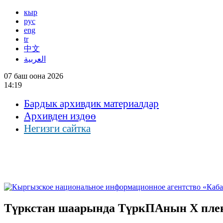
кыр
рус
eng
tr
中文
العربية
07 баш оона 2026
14:19
Бардык архивдик материалдар
Архивден издөө
Негизги сайтка
Түркстан шаарында ТүркПАнын Х пле