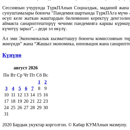
Сессиянын учурунда ТүркПАнын Социалдык, маданий жана 
сунуштамалары боюнча "Пандемия шартында ТүркПАга мүчө - 
өсүп келе жаткан жаштардын билиминин керектүү денгээлин
аймакта санариптештирүү чечими пандемияга каршы күрөшүү
күчөтүү зарыл”, - деди эл өкүлү.
Ал эми Экономикалык кызматташуу боюнча комиссиянын төр
жөнүндө” жана “Жашыл экономика, инновация жана санарипт
Күнүнө
август 2026
Пн
Вт
Ср
Чт
Пт
Сб
Вс
1
2
3
4
5
6
7
8
9
10
11
12
13
14
15
16
17
18
19
20
21
22
23
24
25
26
27
28
29
30
31
2020 Бардык укуктар корголгон. © Кабар КУМАнын мазмуну.