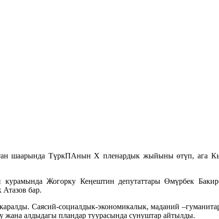
стан шаарында ТүркПАнын Х пленардык жыйыны өтүп, ага К
 курамында Жогорку Кеӊештин депутаттары Өмүрбек Бакиро
Атазов бар.
аралды. Саясий-социалдык-экономикалык, маданий –гуманитар
 жана алдыдагы пландар туурасында сунуштар айтылды.