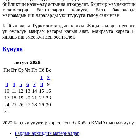
бийликтин көзөмөлү астында өткөрүлөт. Былтыр мамлекеттик
мекемелерде балатыларды коюуга, бала бакчаларда
майрамдык иш-чараларды уюштурууга тыюу салынган.
Быйыл дагы Түркмөнстандын калкы Жаңы жылды негизги
үй-бүлөлүк майрам катары кабыл алат. Майрамга карата 1-
январь иш эмес күн деп эсептелет.
Күнүнө
август 2026
Пн
Вт
Ср
Чт
Пт
Сб
Вс
1
2
3
4
5
6
7
8
9
10
11
12
13
14
15
16
17
18
19
20
21
22
23
24
25
26
27
28
29
30
31
2020 Бардык укуктар корголгон. © Кабар КУМАнын мазмуну.
Бардык архивдик материалдар