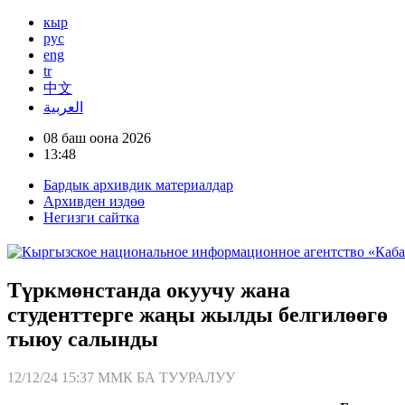
кыр
рус
eng
tr
中文
العربية
08 баш оона 2026
13:48
Бардык архивдик материалдар
Архивден издөө
Негизги сайтка
Түркмөнстанда окуучу жана
студенттерге жаңы жылды белгилөөгө
тыюу салынды
12/12/24 15:37
ММК БА ТУУРАЛУУ