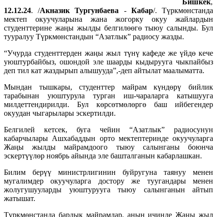
Бишкек
,
12.12.24
. /
Акназик
Тургунбаева
-
Кабар
/. Түркмөнстанда
мектеп окуучуларына жана жогорку окуу жайлардын
студенттерине жаңы жылды белгилөөгө тыюу салынды. Бул
тууралуу Түркмөнстандын “Азатлык” радиосу жазды.
“Учурда студенттерден жаңы жыл түнү кафеде же үйдө кече
уюштурбайбыз, ошондой эле шаарды кыдырууга чыкпайбыз
деп тил кат жаздырып алышууда”,-деп айтылат маалыматта.
Мындан тышкары, студенттер майрам күндөрү бийлик
тарабынан уюштурула турган иш-чараларга катышууга
милдеттендирилди. Бул көрсөтмөлөргө баш ийбегендер
окуудан чыгарылары эскертилди.
Белгилей кетсек, буга чейин “Азатлык” радиосунун
кабарчылары Ашхабаддын орто мектептеринде окуучуларга
Жаңы жылды майрамдоого тыюу салынганы боюнча
эскертүүлөр ноябрь айында эле башталганын кабарлашкан.
Билим берүү министрлигинин буйругуна таянуу менен
мугалимдер окуучуларга достору же туугандары менен
жолугушууларды уюштурууга тыюу салынганын айтып
жатышат.
Түркмөнстанда бардык майрамдар, анын ичинде Жаңы жыл