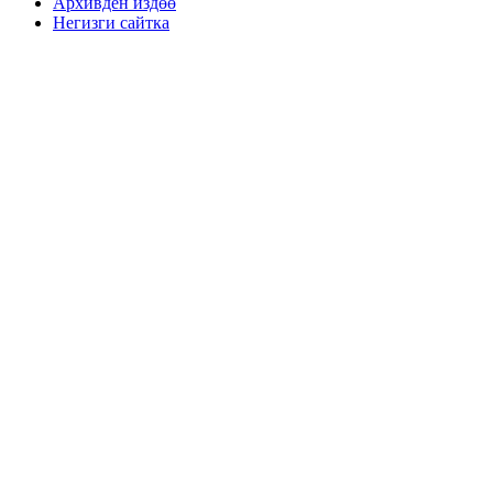
Архивден издөө
Негизги сайтка