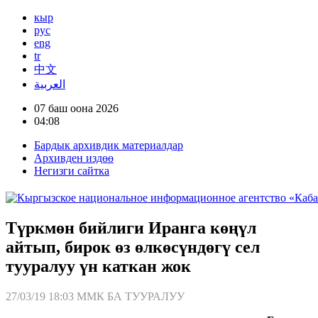
кыр
рус
eng
tr
中文
العربية
07 баш оона 2026
04:08
Бардык архивдик материалдар
Архивден издөө
Негизги сайтка
Түркмөн бийлиги Иранга көңүл
айтып, бирок өз өлкөсүндөгү сел
тууралуу үн каткан жок
27/03/19 18:03
ММК БА ТУУРАЛУУ