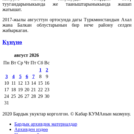
туугандарыныкында же тааныштарыныкында жашап
жатышат.
2017-жылы августтун ортосунда дагы Түркмөнстандын Ахал
жана Балкан облустарынын бир нече району селден
жабыркаган.
Күнүнө
август 2026
Пн
Вт
Ср
Чт
Пт
Сб
Вс
1
2
3
4
5
6
7
8
9
10
11
12
13
14
15
16
17
18
19
20
21
22
23
24
25
26
27
28
29
30
31
2020 Бардык укуктар корголгон. © Кабар КУМАнын мазмуну.
Бардык архивдик материалдар
Архивден издөө