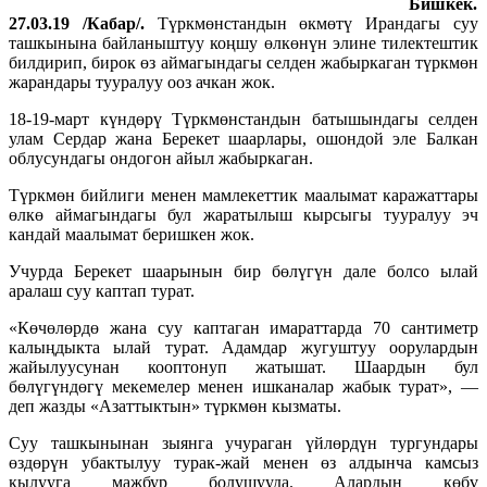
Бишкек.
27.03.19 /Кабар/.
Түркмөнстандын өкмөтү Ирандагы суу
ташкынына байланыштуу коңшу өлкөнүн элине тилектештик
билдирип, бирок өз аймагындагы селден жабыркаган түркмөн
жарандары тууралуу ооз ачкан жок.
18-19-март күндөрү Түркмөнстандын батышындагы селден
улам Сердар жана Берекет шаарлары, ошондой эле Балкан
облусундагы ондогон айыл жабыркаган.
Түркмөн бийлиги менен мамлекеттик маалымат каражаттары
өлкө аймагындагы бул жаратылыш кырсыгы тууралуу эч
кандай маалымат беришкен жок.
Учурда Берекет шаарынын бир бөлүгүн дале болсо ылай
аралаш суу каптап турат.
«Көчөлөрдө жана суу каптаган имараттарда 70 сантиметр
калыңдыкта ылай турат. Адамдар жугуштуу оорулардын
жайылуусунан кооптонуп жатышат. Шаардын бул
бөлүгүндөгү мекемелер менен ишканалар жабык турат», —
деп жазды «Азаттыктын» түркмөн кызматы.
Суу ташкынынан зыянга учураган үйлөрдүн тургундары
өздөрүн убактылуу турак-жай менен өз алдынча камсыз
кылууга мажбур болушууда. Алардын көбү