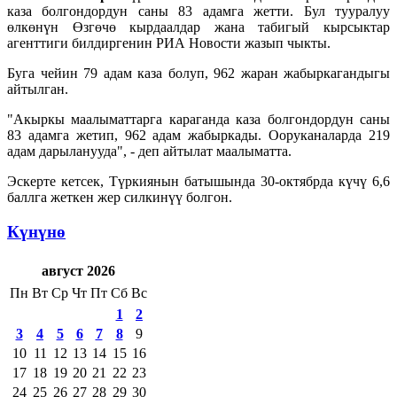
каза болгондордун саны 83 адамга жетти. Бул тууралуу
өлкөнүн Өзгөчө кырдаалдар жана табигый кырсыктар
агенттиги билдиргенин РИА Новости жазып чыкты.
Буга чейин 79 адам каза болуп, 962 жаран жабыркагандыгы
айтылган.
"Акыркы маалыматтарга караганда каза болгондордун саны
83 адамга жетип, 962 адам жабыркады. Ооруканаларда 219
адам дарыланууда", - деп айтылат маалыматта.
Эскерте кетсек, Түркиянын батышында 30-октябрда күчү 6,6
баллга жеткен жер силкинүү болгон.
Күнүнө
август 2026
Пн
Вт
Ср
Чт
Пт
Сб
Вс
1
2
3
4
5
6
7
8
9
10
11
12
13
14
15
16
17
18
19
20
21
22
23
24
25
26
27
28
29
30