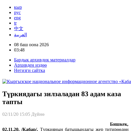
кыр
рус
eng
tr
中文
العربية
08 баш оона 2026
03:48
Бардык архивдик материалдар
Архивден издөө
Негизги сайтка
Түркиядагы зилзаладан 83 адам каза
тапты
02/11/20 15:05
Дүйнө
Бишкек,
02.11.20. /Кабар/.
Түркиянын батышындагы жер титирөөдөн