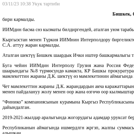
03/11/23 10:38
Укук тартиби
Бишкек, 0
бири кармалды.
ИИМдин басма сөз кызматы билдиргендей, аталган уюм тараб
Кыргызстан менен Түркия ИИМнин Интерполдору биргеликте
С.А. аттуу жаран кармалды.
Аталган шектүү Бишкек шаардык Ички иштер башкармалыгы та
Буга чейин ИИМдин Интерполу Грузия жана Россия Феде
шаарындагы №8 түрмөсүндө камакта, КР Башкы прокуратурасы
мамлекеттин жараны Д.К. шектүү өз мамлекетинин аймагында
Чет мамлекеттин жараны Д.К. жарандардын акча каражаттары
менен пайдалануу жолу менен оор жана өзгөчө оор кылмыштар
“Финико” компаниясынын курамына Кыргыз Республикасынын ж
дайындалган.
2019-2021-жылдар аралыгында жогорудагы адамдар уруксат бе
Республиканын аймагында ишмердлгн жргзп, жалпы суммасы 
алышкан.