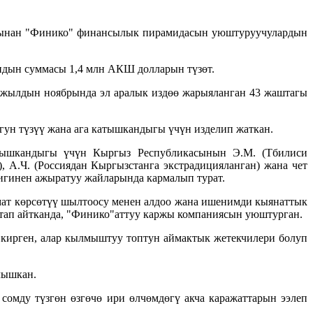
ынан "Финико" финансылык пирамидасын уюштуруучулардын
ндын суммасы 1,4 млн АКШ долларын түзөт.
жылдын ноябрында эл аралык издөө жарыяланган 43 жаштагы
ун түзүү жана ага катышкандыгы үчүн изделип жаткан.
тышкандыгы үчүн Кыргыз Республикасынын Э.М. (Тбилиси
 А.Ч. (Россиядан Кыргызстанга экстрадицияланган) жана чет
игинен ажыратуу жайларында кармалып турат.
мат көрсөтүү шылтоосу менен алдоо жана ишенимди кыянаттык
ктап айтканда, "Финико"аттуу каржы компаниясын уюштурган.
 кирген, алар кылмыштуу топтун аймактык жетекчилери болуп
чышкан.
мду түзгөн өзгөчө ири өлчөмдөгү акча каражаттарын ээлеп