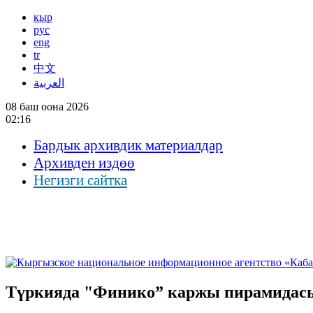
кыр
рус
eng
tr
中文
العربية
08 баш оона 2026
02:16
Бардык архивдик материалдар
Архивден издөө
Негизги сайтка
Түркияда "Финико” каржы пирамидас