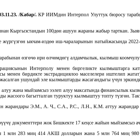
3.11.23. /Кабар/.
КР ИИМдин Интерпол Улуттук бюросу тараб
ынан Кыргызстандын 100дөн ашуун жараны жабыр тарткан. Зыя
 жүргүзгөн ыкчам-издөө иш-чараларынын натыйжасында 2022-
рабынан өзгөчө ири өлчөмдөгү алдамчылык, кылмыш коомчулуг
рациясынын Интерполу менен биргеликте кылмыштарга ка
 менен бирдикте экстрадициялоо маселелери иштелип жатат),
 жасалган ушундай эле кылмыштарды жасагандыгы үчүн эркинд
н алуу жана мыйзамсыз ээлеп алуу максатында финансылык кыз
ды жасоого багытталган туруктуу кылмыштуу топту түзгөн. Та
арандары Э.М., А. Ч., С.А., Р.С., Л.Н., К.М. аттуу жарандар
рүүчү документтери жок Бишкекте 17 кеңсе жайын мыйзамсыз а
1 млн 283 миң 414 АКШ долларын жана 5 млн 764 миң 980 со