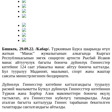
Бишкек, 29.09.22. /Кабар/.
Түркиянын Бурса шаарында өтүп
жаткан “Манас" жумалыгынын алкагында Кыргыз
Республикасынын эмгек сиңирген артисти Рысбай Исаков
манас айтуучулук багыты боюнча дүйнөлүк Гиннесстер
китебине 124 саат убакытка манас айтуу боюнча катталды.
Бул тууралуу Маданият, маалымат, спорт жана жаштар
саясаты министрлигинен билдиришти.
Дүйнөлүк Гиннесстер китебине катталгандыгы тууралуу
расмий маалыматты Бүткүл дүйнөлүк Гиннессттер китебинин
Түркия жана Борбор Азия мамлекеттери боюнча өкүлү
тастыктап, ага Гиннесстин күбөлүгү тапшырылды. Анда
аталган багытта катталууда Гиннес тарабынан бекитилген
талаптарды сакталгандыгы айтылды.