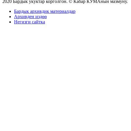
2020 Бардык укуктар корголгон. © Кабар КУМАнын мазмуну.
Бардык архивдик материалдар
Архивден издөө
Негизги сайтка