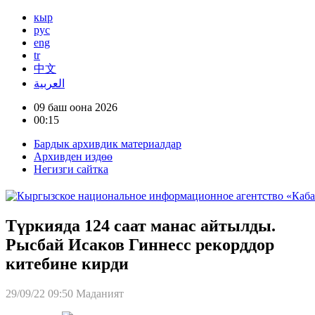
кыр
рус
eng
tr
中文
العربية
09 баш оона 2026
00:15
Бардык архивдик материалдар
Архивден издөө
Негизги сайтка
Түркияда 124 саат манас айтылды.
Рысбай Исаков Гиннесс рекорддор
китебине кирди
29/09/22 09:50
Маданият