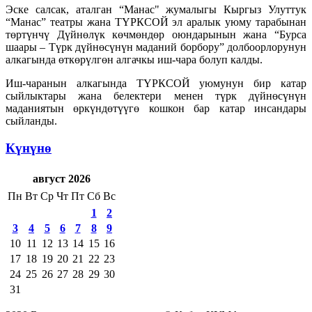
Эске салсак, аталган “Манас" жумалыгы Кыргыз Улуттук
“Манас” театры жана ТҮРКСОЙ эл аралык уюму тарабынан
төртүнчү Дүйнөлүк көчмөндөр оюндарынын жана “Бурса
шаары – Түрк дүйнөсүнүн маданий борбору” долбоорлорунун
алкагында өткөрүлгөн алгачкы иш-чара болуп калды.
Иш-чаранын алкагында ТҮРКСОЙ уюмунун бир катар
сыйлыктары жана белектери менен түрк дүйнөсүнүн
маданиятын өркүндөтүүгө кошкон бар катар инсандары
сыйланды.
Күнүнө
август 2026
Пн
Вт
Ср
Чт
Пт
Сб
Вс
1
2
3
4
5
6
7
8
9
10
11
12
13
14
15
16
17
18
19
20
21
22
23
24
25
26
27
28
29
30
31