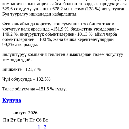
компаниясынын апрель айга болгон товардык продукциясы
529,6 сомду түзүп, анын 678,2 млн. сому (128 %) чогултулган.
Бул тууралуу ишканадан кабарлашты.
Февраль айында көргөзүлгөн сумманын эсебинен төлөм
чогултуу калк арасында –151,9 %, бюджеттик уюмдардан –
149,2 %, өндүрүштүк объектилерден- 101,3 %, айыл чарба
объектилеринен – 100 %, жана башка керектөөчүлөрдөн –
99,2% аткарылды.
Бөлүштүрүү компания тейлеген аймактардан төлөм чогултуу
төмөндөгүдөй:
Бишкекте - 121,7 %
Чүй облусунда – 132,5%
Талас облусунда –151,5 % түздү.
Күнүнө
август 2026
Пн
Вт
Ср
Чт
Пт
Сб
Вс
1
2