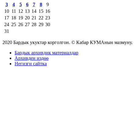
3
4
5
6
7
8
9
10
11
12
13
14
15
16
17
18
19
20
21
22
23
24
25
26
27
28
29
30
31
2020 Бардык укуктар корголгон. © Кабар КУМАнын мазмуну.
Бардык архивдик материалдар
Архивден издөө
Негизги сайтка