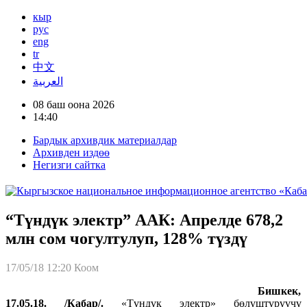
кыр
рус
eng
tr
中文
العربية
08 баш оона 2026
14:40
Бардык архивдик материалдар
Архивден издөө
Негизги сайтка
“Түндүк электр” ААК: Апрелде 678,2
млн сом чогултулуп, 128% түздү
17/05/18 12:20
Коом
Бишкек,
17.05.18. /Кабар/.
«Түндүк электр» бөлүштүрүүчү