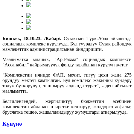
Бишкек, 18.10.23. /Кабар/.
Сузактын Түрк-Абад айылында
социалдык комплекс курулууда. Бул тууралуу Сузак райондук
мамлекеттик администрациясынан билдиришти.
Маалыматка ылайык, "Ар-Рахма" социалдык комплекси
"Ассанабил” кайрымдуулук фонду тарабынан курулуп жатат.
"Комплекстин ичинде ФАП, мечит, тигүү цехи жана 275
орундуу мектеп камтылган. Бул комплекс жакынкы күндөрү
толук бүткөрүлүп, тапшыруу алдында турат", - деп айтылат
маалыматта.
Белгиленгендей, жергиликтүү бюджеттин эсебинен
комплекстин айланасын иретке келтирүү, жолдорго асфальт,
брусчатка төшөө, жашылдандыруу жумуштары аткарылууда.
Күнүнө