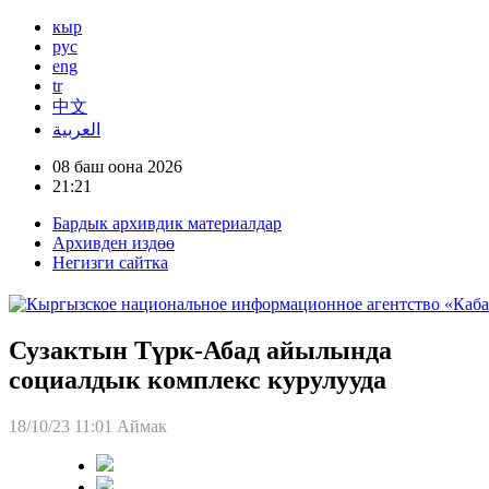
кыр
рус
eng
tr
中文
العربية
08 баш оона 2026
21:21
Бардык архивдик материалдар
Архивден издөө
Негизги сайтка
Сузактын Түрк-Абад айылында
социалдык комплекс курулууда
18/10/23 11:01
Аймак