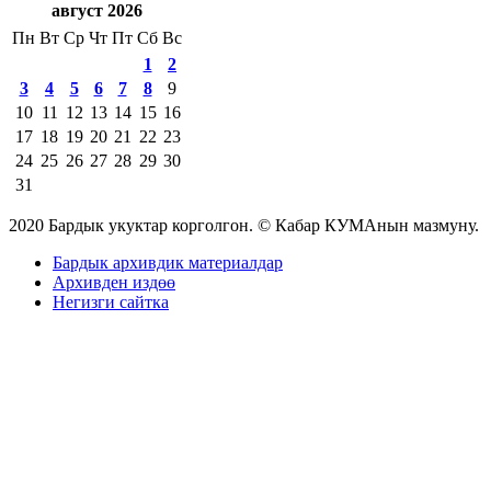
август 2026
Пн
Вт
Ср
Чт
Пт
Сб
Вс
1
2
3
4
5
6
7
8
9
10
11
12
13
14
15
16
17
18
19
20
21
22
23
24
25
26
27
28
29
30
31
2020 Бардык укуктар корголгон. © Кабар КУМАнын мазмуну.
Бардык архивдик материалдар
Архивден издөө
Негизги сайтка