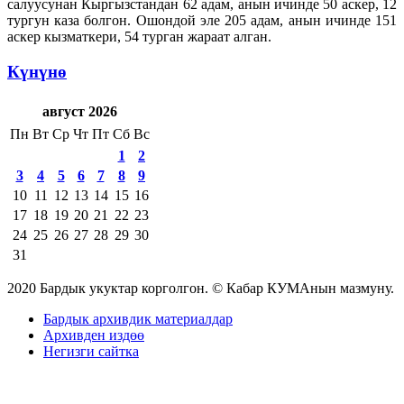
салуусунан Кыргызстандан 62 адам, анын ичинде 50 аскер, 12
тургун каза болгон. Ошондой эле 205 адам, анын ичинде 151
аскер кызматкери, 54 турган жараат алган.
Күнүнө
август 2026
Пн
Вт
Ср
Чт
Пт
Сб
Вс
1
2
3
4
5
6
7
8
9
10
11
12
13
14
15
16
17
18
19
20
21
22
23
24
25
26
27
28
29
30
31
2020 Бардык укуктар корголгон. © Кабар КУМАнын мазмуну.
Бардык архивдик материалдар
Архивден издөө
Негизги сайтка