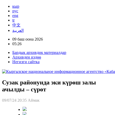
кыр
рус
eng
tr
中文
العربية
09 баш оона 2026
05:26
Бардык архивдик материалдар
Архивден издөө
Негизги сайтка
Сузак районунда эки күрөш залы
ачылды – сүрөт
09/07/24 20:35
Аймак