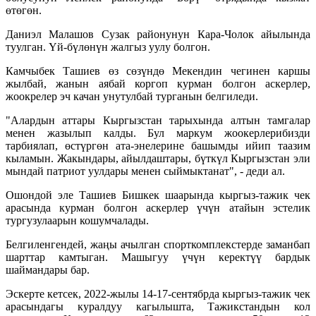
өтөгөн.
Даниэл Малашов Сузак районунун Кара-Чолок айылында
туулган. Үй-бүлөнүн жалгыз уулу болгон.
Камчыбек Ташиев өз сөзүндө Мекендин чегинен каршы
жылбай, жанын аябай коргоп курман болгон аскерлер,
жоокрелер эч качан унутулбай турганын белгиледи.
"Алардын аттары Кыргызстан тарыхында алтын тамгалар
менен жазылып калды. Бул маркум жоокерлерибизди
тарбиялап, өстүргөн ата-энелерине башымды ийип таазим
кыламын. Жакындары, айылдаштары, бүткүл Кыргызстан эли
мындай патриот уулдары менен сыймыктанат", - деди ал.
Ошондой эле Ташиев Бишкек шаарында кыргыз-тажик чек
арасында курман болгон аскерлер үчүн атайын эстелик
тургузулаарын кошумчалады.
Белгиленгендей, жаңы ачылган спорткомплекстерде заманбап
шарттар камтыган. Машыгуу үчүн керектүү бардык
шаймандары бар.
Эскерте кетсек, 2022-жылы 14-17-сентябрда кыргыз-тажик чек
арасындагы куралдуу кагылышта, Тажикстандын кол