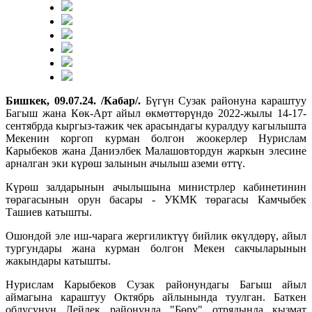
Бишкек, 09.07.24. /Кабар/.
Бүгүн Сузак районуна караштуу
Багыш жана Көк-Арт айыл өкмөттөрүндө 2022-жылы 14-17-
сентябрда кыргыз-тажик чек арасындагы куралдуу кагылышта
Мекенин коргоп курман болгон жоокерлер Нурислам
Карыбеков жана Даниэлбек Малашовтордун жаркын элесине
арналган эки күрөш залынын ачылыш аземи өттү.
Күрөш залдарынын ачылышына министрлер кабинетинин
төрагасынын орун басары - УКМК төрагасы Камчыбек
Ташиев катышты.
Ошондой эле иш-чарага жергиликтүү бийлик өкүлдөрү, айыл
тургундары жана курман болгон Мекен сакчыларынын
жакындары катышты.
Нурислам Карыбеков Сузак районундагы Багыш айыл
аймагына караштуу Октябрь айлынында туулган. Баткен
облусунун Лейлек районунда "Бөрү" отрядында кызмат