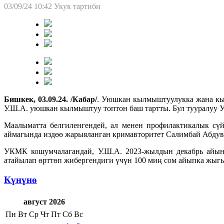
03/09/24 10:42
Укук тартиби
Бишкек, 03.09.24. /Кабар/
. Уюшкан кылмыштуулукка жана кы
У.Ш.А. уюшкан кылмыштуу топтон баш тартты. Бул тууралуу
Маалыматта белгиленгендей, ал менен профилактикалык сүй
аймагында издөө жарыяланган кримавторитет Салимбай Абдува
УКМК кошумчалагандай, У.Ш.А. 2023-жылдын декабрь айын
атайылап өрттөп жибергендиги үчүн 100 миң сом айыпка жыгыл
Күнүнө
август 2026
Пн
Вт
Ср
Чт
Пт
Сб
Вс