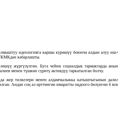
лмыштуу идеологияга каршы күрөшүү боюнча алдын алуу иш-ч
 УКМКдан кабарлашты.
лөшүү жүргүзүлгөн. Буга чейин социалдык тармактарда анын
лиев менен түшкөн сүрөтү активдүү таркатылган болчу.
да жер тилкелери менен алдамчылыкка катыштыгынын дали
ган. Андан соң ал өрттөнгөн имаратты оңдоого бөлүнгөн 6 млн