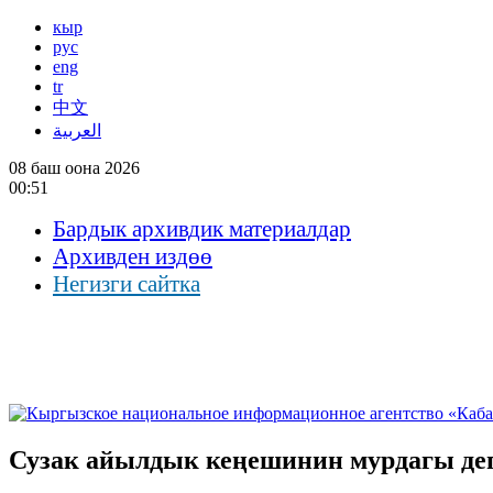
кыр
рус
eng
tr
中文
العربية
08 баш оона 2026
00:51
Бардык архивдик материалдар
Архивден издөө
Негизги сайтка
Сузак айылдык кеңешинин мурдагы д