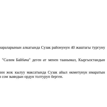
араларынын алкагында Сузак районунун 40 жаштагы тургуну
 "Салим Байбача" деген ат менен таанымал, Кыргызстандын
лин жок кылуу максатында Сузак айыл өкмөтүнүн имаратын
 сом зыяндын ордун толтуруп берген.