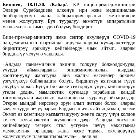
Бишкек, 18.11.20. /Кабар/.
КР вице-премьер-министри
Элвира Сурабалдиева өлкөнүн ири жеке медициналык
борборлорунун жана лабораторияларынын жетекчилери
менен жолугушту. Бул тууралуу өкмөттүн аппаратынын
маалыматтык камсыздоо бөлүмү билдирет.
Вице-премьер-министр жеке сектор өкүлдөрүн COVID-19
пандемиясынын шартында вируска каршы күч-аракеттерди
бириктирүү аркылуу көйгөйлөрдү ачык айтып, аларды
бирдиктүү чечүүгө чакырды.
«Алдыда пандемиянын экинчи толкуну болжолдонууда,
учурда аймактардагы эпидемиологиялык кырдаал
кооптонууну жаратууда. Биз жалпы маселелер боюнча
үзгүлтүксүз байланышта болуп, бирдиктүү аянтчаны түзүп
алуубуз зарыл. Бүгүн биз жеке сектордун үнүн, көйгөйлөрүн
угалы дедик, мамлекетик органдар тарабынан кандай
тоскоолдуктар жаралып жаткандыгы тууралуу айтыңыздар.
Эгерде мындай нерселер орун алып жаткан болсо, аларды
ыкчам түрдө чечүү зарыл. Бардыгын ачык айтыңыздар, ал эми
Өкмөт өз кезегинде кызматташууну жөнгө салуу үчүн колдон
келген күч-аракетин жумшоого даяр. Алдыда чогулган
көйгөйлөрдү тегерек стөл үстүндө чечүү максатында
мамлекеттик органдар жана жеке тармак өкүлдөрүнүн
жолугушуусу пландаштырылууда», - деди ал.