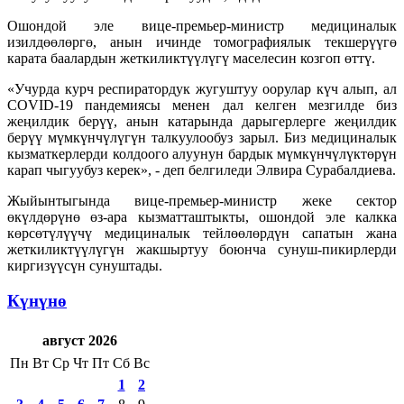
Ошондой эле вице-премьер-министр медициналык
изилдөөлөргө, анын ичинде томографиялык текшерүүгө
карата баалардын жеткиликтүүлүгү маселесин козгоп өттү.
«Учурда курч респиратордук жугуштуу оорулар күч алып, ал
COVID-19 пандемиясы менен дал келген мезгилде биз
жеңилдик берүү, анын катарында дарыгерлерге жеңилдик
берүү мүмкүнчүлүгүн талкуулообуз зарыл. Биз медициналык
кызматкерлерди колдоого алуунун бардык мүмкүнчүлүктөрүн
карап чыгуубуз керек», - деп белгиледи Элвира Сурабалдиева.
Жыйынтыгында вице-премьер-министр жеке сектор
өкүлдөрүнө өз-ара кызматташтыкты, ошондой эле калкка
көрсөтүлүүчү медициналык тейлөөлөрдүн сапатын жана
жеткиликтүүлүгүн жакшыртуу боюнча сунуш-пикирлерди
киргизүүсүн сунуштады.
Күнүнө
август 2026
Пн
Вт
Ср
Чт
Пт
Сб
Вс
1
2