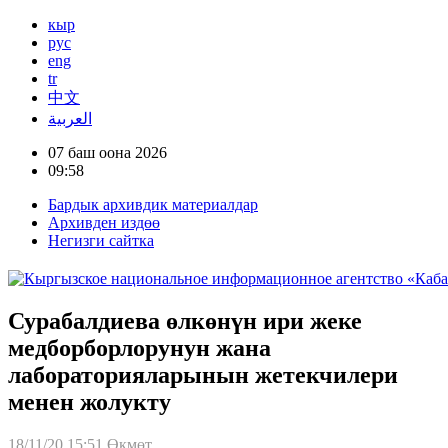
кыр
рус
eng
tr
中文
العربية
07 баш оона 2026
09:58
Бардык архивдик материалдар
Архивден издөө
Негизги сайтка
Сурабалдиева өлкөнүн ири жеке
медборборлорунун жана
лабораторияларынын жетекчилери
менен жолукту
18/11/20 15:51
Өкмөт