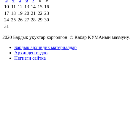
3
4
5
6
7
8
9
10
11
12
13
14
15
16
17
18
19
20
21
22
23
24
25
26
27
28
29
30
31
2020 Бардык укуктар корголгон. © Кабар КУМАнын мазмуну.
Бардык архивдик материалдар
Архивден издөө
Негизги сайтка