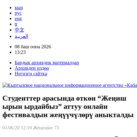
кыр
рус
eng
tr
中文
العربية
08 баш оона 2026
13:23
Бардык архивдик материалдар
Архивден издөө
Негизги сайтка
Студенттер арасында өткөн “Жеңиш
ырын ырдайбыз” аттуу онлайн
фестивалдын жеңүүчүлөрү аныкталды
01/06/20 12:19
Жеңишке 75