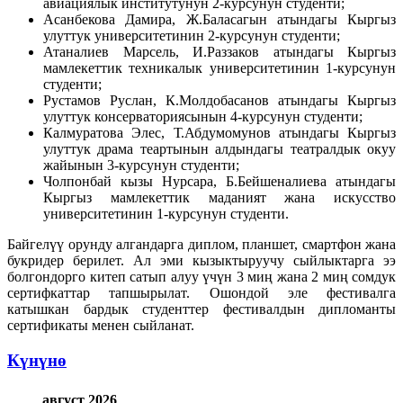
авиациялык институтунун 2-курсунун студенти;
Асанбекова Дамира, Ж.Баласагын атындагы Кыргыз
улуттук университетинин 2-курсунун студенти;
Атаналиев Марсель, И.Раззаков атындагы Кыргыз
мамлекеттик техникалык университетинин 1-курсунун
студенти;
Рустамов Руслан, К.Молдобасанов атындагы Кыргыз
улуттук консерваториясынын 4-курсунун студенти;
Калмуратова Элес, Т.Абдумомунов атындагы Кыргыз
улуттук драма теартынын алдындагы театралдык окуу
жайынын 3-курсунун студенти;
Чолпонбай кызы Нурсара, Б.Бейшеналиева атындагы
Кыргыз мамлекеттик маданият жана искусство
университетинин 1-курсунун студенти.
Байгелүү орунду алгандарга диплом, планшет, смартфон жана
букридер берилет. Ал эми кызыктыруучу сыйлыктарга ээ
болгондорго китеп сатып алуу үчүн 3 миң жана 2 миң сомдук
сертифкаттар тапшырылат. Ошондой эле фестивалга
катышкан бардык студенттер фестивалдын дипломанты
сертификаты менен сыйланат.
Күнүнө
август 2026