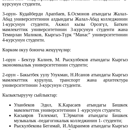
курсунун студенти,
3-орун- Кудайберди Арапбаев, Б.Осмонов атындагы Жалал-
Абад университетинин алдындагы Жалал-Абад колледжинин
1-курсунун студенти, Акжол кызы Орозгүл, Баткен
мамлекеттик университетинин 3-курсунун студенти жана
Темирлан Маликов, Кыргыз-Түрк “Манас” университетинин
4-курсунун студенти.
Көркөм окуу боюнча жеңүүчүлөр:
1-орун - Бектур Калиев, М. Рыскулбеков атындагы Кыргыз
экономикалык университетинин студенти;
2-орун - Бакытбек уулу Улукман, Н.Исанов атындагы Кыргыз
мамлекеттик курулуш, транспорт жана архитектура
университетинин 3-курсунун студенти.
Кызыктыруучу сыйлыктар:
Уланбеков Эдил, К.Карасаев атындагы Бишкек
мамлекеттик университетинин 1 -курсунун студенти;
Касыяров Тилекмат, Т.Эрматов атындагы Бишкек
музыкалык -педагогикалык колледжинин 1- студенти;
Рыскулбекова Бегимай, И.Абдраимов атындагы Кыргыз