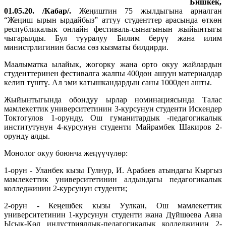
Бишкек,
01.05.20. /Кабар/.
Жеңиштин 75 жылдыгына арналган
“Жеңиш ырын ырдайбыз” аттуу студенттер арасында өткөн
республикалык онлайн фестиваль-сынагынын жыйынтыгы
чыгарылды. Бул тууралуу Билим берүү жана илим
министрлигинин басма сөз кызматы билдирди.
Маалыматка ылайык, жогорку жана орто окуу жайлардын
студенттеринен фестивалга жалпы 400дөн ашуун материалдар
келип түштү. Ал эми катышкандардын саны 1000ден ашты.
Жыйынтыгында обондуу ырлар номинациясында Талас
мамлекеттик университетинин 3-курсунун студенти Искендер
Токтогулов 1-орунду, Ош гуманитардык -педагогикалык
институтунун 4-курсунун студенти Майрамбек Шакиров 2-
орунду алды.
Монолог окуу боюнча жеңүүчүлөр:
1-орун - Уланбек кызы Гулнур, И. Арабаев атындагы Кыргыз
мамлекеттик университетинин алдындагы педагогикалык
колледжинин 2-курсунун студенти;
2-орун - Кеңешбек кызы Уулкан, Ош мамлекеттик
университетинин 1-курсунун студенти жана Дүйшөева Аяна
Ысык-Көл индустриялдык-педагогикалык колледжинин 2-