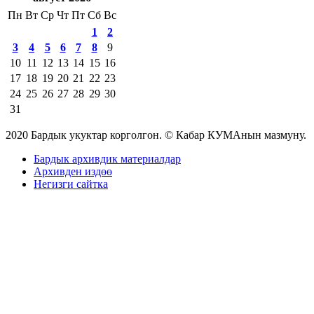
Пн
Вт
Ср
Чт
Пт
Сб
Вс
1
2
3
4
5
6
7
8
9
10
11
12
13
14
15
16
17
18
19
20
21
22
23
24
25
26
27
28
29
30
31
2020 Бардык укуктар корголгон. © Кабар КУМАнын мазмуну.
Бардык архивдик материалдар
Архивден издөө
Негизги сайтка