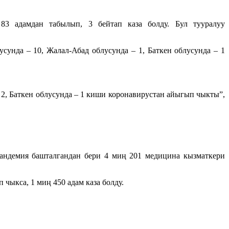
83 адамдан табылып, 3 бейтап каза болду. Бул тууралуу
унда – 10, Жалал-Абад облусунда – 1, Баткен облусунда – 1
– 2, Баткен облусунда – 1 киши коронавирустан айыгып чыкты”,
Пандемия башталгандан бери 4 миң 201 медицина кызматкери
чыкса, 1 миң 450 адам каза болду.