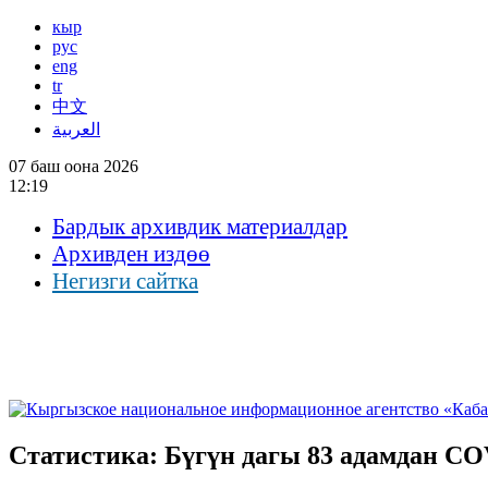
кыр
рус
eng
tr
中文
العربية
07 баш оона 2026
12:19
Бардык архивдик материалдар
Архивден издөө
Негизги сайтка
Статистика: Бүгүн дагы 83 адамдан COV