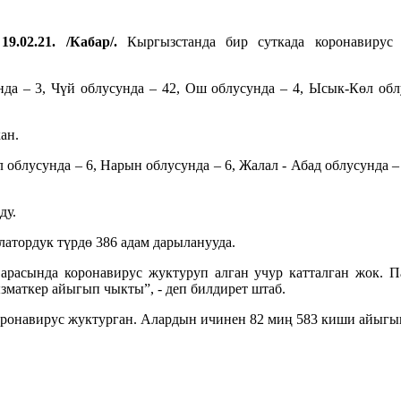
9.02.21. /Кабар/.
Кыргызстанда бир суткада коронавирус 
а – 3, Чүй облусунда – 42, Ош облусунда – 4, Ысык-Көл облус
ан.
 облусунда – 6, Нарын облусунда – 6, Жалал - Абад облусунда 
ду.
латордук түрдө 386 адам дарыланууда.
арасында коронавирус жуктуруп алган учур катталган жок. 
зматкер айыгып чыкты”, - деп билдирет штаб.
ронавирус жуктурган. Алардын ичинен 82 миң 583 киши айыгып 