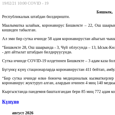
19/02/21 10:00
COVID - 19
Бишкек, 1
Республикалык штабдан билдиришти.
Маалыматка ылайык, коронавирус Бишкекте – 22, Ош шаарынд
кишиден табылган.
Ал эми бир сутка ичинде 58 адам коронавирустан айыгып чыкк
“Бишкекте 28, Ош шаарында - 3, Чүй облусунда – 13, Ысык-Көл
- деп айтылат штабдын билдирүүсүндө.
Сутка ичинде COVID-19 илдетинен Бишкекте – 3 адам каза бол
Бүгүнкү күнү стационарларда коронавирустан 411 бейтап, амбу
“Бир сутка ичинде өлкө боюнча медициналык кызматкерлер 
коронавирус жуктуруп алган, алардын ичинен 4 миң 140 медкы
Кыргызстанда пандемия башталгандан бери 85 миң 772 адам ко
Күнүнө
август 2026