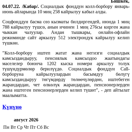
Бишкек,
04.07.22. /Кабар/.
Социалдык фонддун колл-борбору январь-
июнь айларында 10 миң 258 кайрылуу кабыл алды.
Соцфонддун басма сөз кызматы билдиргендей, июнда 1 миң
788 кайрылуу түшсө, анын ичинен 1 миң 276сы кирген жана
чыккан чалуулар. Андан тышкары, онлайн-офлайн
режиминде сайт аркылуу 512 электрондук кайрылуу келип
түшкөн.
"Колл-борбору иштеп жатат жана негизги социалдык
камсыздандыруу, пенсиялык камсыздоо жаатындагы
маселелер боюнча 1202 кыска номери аркылуу толук
түшүндүрмөлөр берилүүдө. Социалдык фонддун Call-
борборуна кайрылуулардын басымдуу бөлүгү
камсыздандыруу төгүмдөрдү төлөөчүлөрдөн, иштебеген
жарандардан, чет өлкөлүк жарандардан, пенсионерлерден
жана иштеген пенсионерлерден келип түшөт", - деп айтылат
маалыматта.
Күнүнө
август 2026
Пн
Вт
Ср
Чт
Пт
Сб
Вс