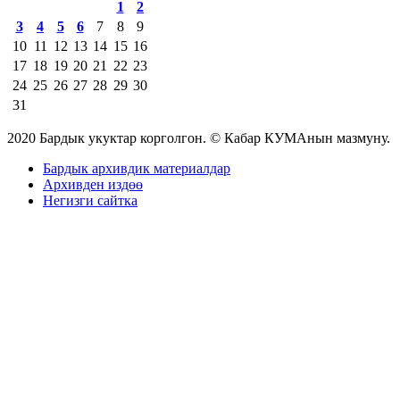
1
2
3
4
5
6
7
8
9
10
11
12
13
14
15
16
17
18
19
20
21
22
23
24
25
26
27
28
29
30
31
2020 Бардык укуктар корголгон. © Кабар КУМАнын мазмуну.
Бардык архивдик материалдар
Архивден издөө
Негизги сайтка