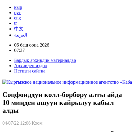
кыр
рус
eng
tr
中文
العربية
06 баш оона 2026
07:37
Бардык архивдик материалдар
Архивден издөө
Негизги сайтка
Соцфонддун колл-борбору алты айда
10 миңден ашуун кайрылуу кабыл
алды
04/07/22 12:06
Коом