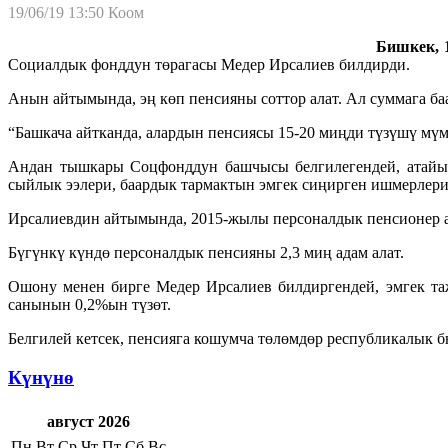
19/06/19 13:50
Коом
Бишкек, 1
Социалдык фонддун төрагасы Медер Ирсалиев билдирди.
Анын айтымында, эң көп пенсияны соттор алат. Ал суммага б
“Башкача айтканда, алардын пенсиясы 15-20 миңди түзүшү мүмк
Андан тышкары Соцфонддун башчысы белгилегендей, атайын 
сыйлык ээлери, баардык тармактын эмгек сиңирген ишмерлери,
Ирсалиевдин айтымында, 2015-жылы персоналдык пенсионер а
Бүгүнкү күндө персоналдык пенсияны 2,3 миң адам алат.
Ошону менен бирге Медер Ирсалиев билдиргендей, эмгек та
санынын 0,2%ын түзөт.
Белгилей кетсек, пенсияга кошумча төлөмдөр республикалык б
Күнүнө
август 2026
Пн
Вт
Ср
Чт
Пт
Сб
Вс