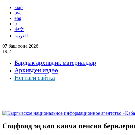
кыр
рус
eng
tr
中文
العربية
07 баш оона 2026
19:21
Бардык архивдик материалдар
Архивден издөө
Негизги сайтка
Соцфонд эң көп канча пенсия берилер