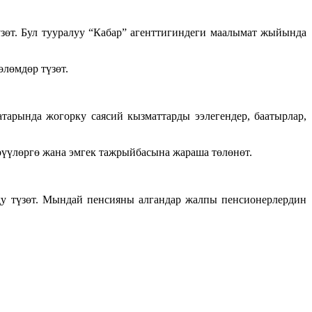
үзөт. Бул тууралуу “Кабар” агенттигиндеги маалымат жыйында
лөмдөр түзөт.
арында жогорку саясий кызматтарды ээлегендер, баатырлар,
үүлөргө жана эмгек тажрыйбасына жараша төлөнөт.
ду түзөт. Мындай пенсияны алгандар жалпы пенсионерлердин