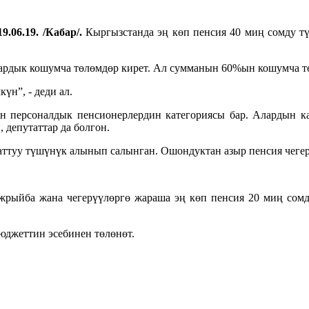
9.06.19. /Кабар/.
Кыргызстанда эң көп пенсия 40 миң сомду т
аардык кошумча төлөмдөр кирет. Ал сумманын 60%ын кошумча тө
үн”, - деди ал.
персоналдык пенсионерлердин категориясы бар. Алардын кат
 депутаттар да болгон.
ттуу түшүнүк алынып салынган. Ошондуктан азыр пенсия чегер
жрыйба жана чегерүүлөргө жараша эң көп пенсия 20 миң сом
юджеттин эсебинен төлөнөт.