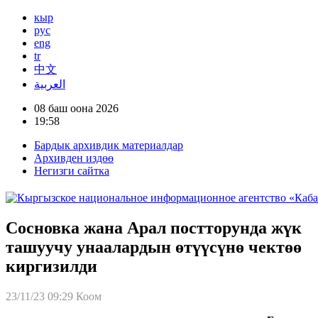
кыр
рус
eng
tr
中文
العربية
08 баш оона 2026
19:58
Бардык архивдик материалдар
Архивден издөө
Негизги сайтка
Сосновка жана Арал постторунда жүк
ташуучу унаалардын өтүүсүнө чектөө
киргизилди
23/11/23 09:29
Коом