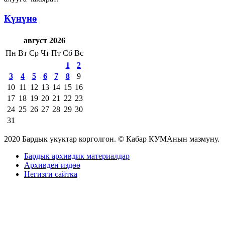
Күнүнө
август 2026
Пн
Вт
Ср
Чт
Пт
Сб
Вс
1
2
3
4
5
6
7
8
9
10
11
12
13
14
15
16
17
18
19
20
21
22
23
24
25
26
27
28
29
30
31
2020 Бардык укуктар корголгон. © Кабар КУМАнын мазмуну.
Бардык архивдик материалдар
Архивден издөө
Негизги сайтка