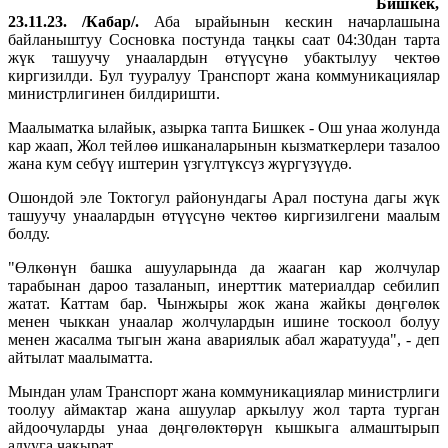
Бишкек,
23.11.23. /Кабар/.
Аба ырайынын кескин начарлашына
байланыштуу Сосновка постунда таңкы саат 04:30дан тарта
жүк ташуучу унаалардын өтүүсүнө убактылуу чектөө
киргизилди. Бул тууралуу Транспорт жана коммуникациялар
министрлигинен билдиришти.
Маалыматка ылайык, азырка тапта Бишкек - Ош унаа жолунда
кар жаап, Жол тейлөө ишканаларынын кызматкерлери тазалоо
жана кум себүү иштерин үзгүлтүксүз жүргүзүүдө.
Ошондой эле Токтогул районундагы Арал постуна дагы жүк
ташуучу унаалардын өтүүсүнө чектөө киргизилгени маалым
болду.
"Өлкөнүн башка ашууларында да жааган кар жолчулар
тарабынан дароо тазаланып, инерттик материалдар себилип
жатат. Каттам бар. Чынжыры жок жана жайкы дөңгөлөк
менен чыккан унаалар жолчулардын ишине тоскоол болуу
менен жасалма тыгын жана авариялык абал жаратууда", - деп
айтылат маалыматта.
Мындан улам Транспорт жана коммуникациялар министрлиги
тоолуу аймактар жана ашуулар аркылуу жол тарта турган
айдоочуларды унаа дөңгөлөктөрүн кышкыга алмаштырып
алууга чакырат.