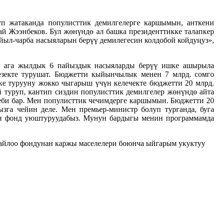
уп жатаканда популисттик демилгелерге каршымын, анткени
ай Жээнбеков. Бул жөнүндө ал башка президенттикке талапкер
ыл-чарба насыяларын берүү демилегесин колдобой койдуңуз»,
н, ага жылдык 6 пайыздык насыяларды берүү ишке ашырыла
езекте турушат. Бюджетти кыйынчылык менен 7 млрд. сомго
ке турууну жокко чыгарыш үчүн келечекте бюджетти 20 млрд.
й туруп, кантип сиздин популисттик демилгелер жөнүндө айта
себи бар. Мен популисттик чечимдерге каршымын. Бюджетти 20
зга чейин деле. Мен премьер-министр болуп турганда, буга
он фонд уюштуруудабыз. Мунун бардыгы менин программамда
шайлоо фондунан каржы маселелери боюнча ыйгарым укуктуу