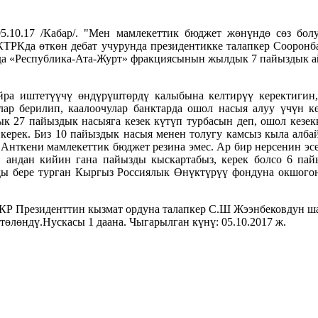
5.10.17 /Кабар/. "Мен мамлекеттик бюджет жөнүндө сөз бол
 КТРКда өткөн дебат учурунда президентикке талапкер Сооронб
да «Республика-Ата-Журт» фракциясынын жылдык 7 пайыздык ай
айра иштетүүчү өндүрүштөрдү калыбына келтирүү керектиги
ар берилип, каалоочулар банктарда ошол насыя алуу үчүн к
к 27 пайыздык насыяга кезек күтүп турбасын деп, ошол кезек
керек. Биз 10 пайыздык насыя менен толугу камсыз кыла алба
. Анткени мамлекеттик бюджет резина эмес. Ар бир нерсенин э
, андан кийин гана пайызды кыскартабыз, керек болсо 6 пайы
рды бере турган Кыргыз Россиялык Өнүктүрүү фондуна окшог
5КР Президенттин кызмат ордуна талапкер С.Ш Жээнбековдун 
өлөндү.Нускасы 1 даана. Чыгарылган күнү: 05.10.2017 ж.