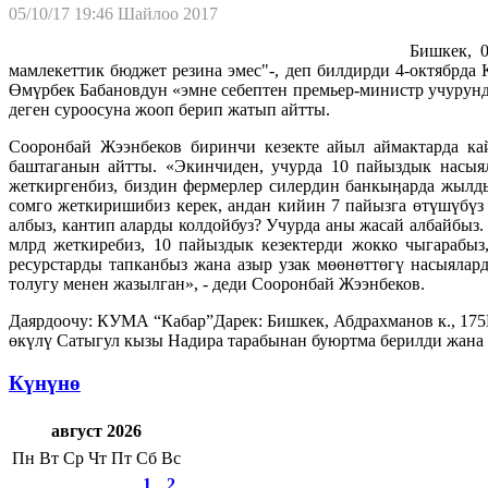
05/10/17 19:46
Шайлоо 2017
Бишкек, 0
мамлекеттик бюджет резина эмес"-, деп билдирди 4-октябрда
Өмүрбек Бабановдун «эмне себептен премьер-министр учурун
деген суроосуна жооп берип жатып айтты.
Сооронбай Жээнбеков биринчи кезекте айыл аймактарда к
баштаганын айтты. «Экинчиден, учурда 10 пайыздык насыял
жеткиргенбиз, биздин фермерлер силердин банкыӊарда жылды
сомго жеткиришибиз керек, андан кийин 7 пайызга өтүшүбүз 
албыз, кантип аларды колдойбуз? Учурда аны жасай албайбыз
млрд жеткиребиз, 10 пайыздык кезектерди жокко чыгарабыз
ресурстарды тапканбыз жана азыр узак мөөнөттөгү насыяла
толугу менен жазылган», - деди Сооронбай Жээнбеков.
Даярдоочу: КУМА “Кабар”Дарек: Бишкек, Абдрахманов к., 17
өкүлү Сатыгул кызы Надира тарабынан буюртма берилди жана т
Күнүнө
август 2026
Пн
Вт
Ср
Чт
Пт
Сб
Вс
1
2