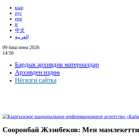
кыр
рус
eng
tr
中文
العربية
09 баш оона 2026
14:50
Бардык архивдик материалдар
Архивден издөө
Негизги сайтка
Сооронбай Жээнбеков: Мен мамлекетти