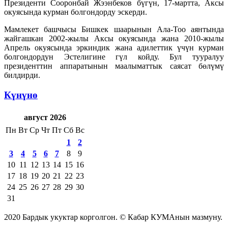
Президенти Сооронбай Жээнбеков бүгүн, 17-мартта, Аксы
окуясында курман болгондорду эскерди.
Мамлекет башчысы Бишкек шаарынын Ала-Тоо аянтында
жайгашкан 2002-жылы Аксы окуясында жана 2010-жылы
Апрель окуясында эркиндик жана адилеттик үчүн курман
болгондордун Эстелигине гүл койду. Бул тууралуу
президенттин аппаратынын маалыматтык саясат бөлүмү
билдирди.
Күнүнө
август 2026
Пн
Вт
Ср
Чт
Пт
Сб
Вс
1
2
3
4
5
6
7
8
9
10
11
12
13
14
15
16
17
18
19
20
21
22
23
24
25
26
27
28
29
30
31
2020 Бардык укуктар корголгон. © Кабар КУМАнын мазмуну.