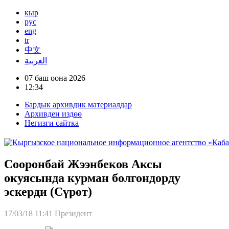
кыр
рус
eng
tr
中文
العربية
07 баш оона 2026
12:34
Бардык архивдик материалдар
Архивден издөө
Негизги сайтка
Сооронбай Жээнбеков Аксы
окуясында курман болгондорду
эскерди (Сүрөт)
17/03/18 11:41
Президент