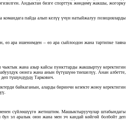
иргизилген. Андыктан бизге спорттук жөндөмү жакшы, жогорку
а командага пайда алып келүү үчүн натыйжалуу позицияларды
, өз ара ишенимден – өз ара сыйлоодон жана тартипке таяна
п чыктык жана азыр кайсы пункттарды жакшыртуу керектигин
чабуулдук оюнга жана анын бүтүшүнө тиешелүү. Анан албетте,
 деп түшүндүрдү Таркович.
терди байкаганын, аларды биринчи кезекте жоюу керектигин
үү.
р менен сүйлөшүүгө жетиштим. Машыктыруучулар штабындагы
бул эл аралык оюн жана мен эч кандай көйгөй болбойт деп