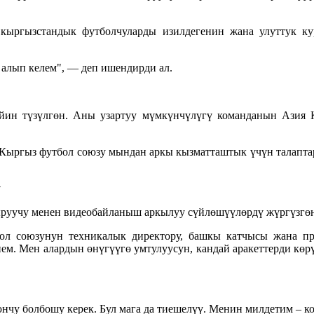
кыргызстандык футболчуларды изилдегенин жана улуттук к
алып келем", — деп ишендирди ал.
ин түзүлгөн. Аны узартуу мүмкүнчүлүгү команданын Азия 
Кыргыз футбол союзу мындан аркы кызматташтык үчүн талапта
у
уучу менен видеобайланыш аркылуу сүйлөшүүлөрдү жүргүзгөн
ол союзунун техникалык директору, башкы катчысы жана пр
ем. Мен алардын өнүгүүгө умтулуусун, кандай аракеттерди кө
чу болбошу керек. Бул мага да тиешелүү. Менин милдетим – к