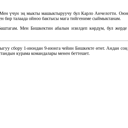
Мен үчүн эң мыкты машыктыруучу бул Карло Анчелотти. Оюнч
ен бир талаада ойноо бактысы мага тийгениме сыймыктанам.
аштагам. Мен Бишкектин абалын изилдеп көрдүм, бул жерде 
ыгуу сбору 1-июндан 9-июнга чейин Бишкекте өтөт. Андан соң
тандын курама командалары менен беттешет.