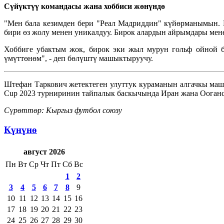
Сүйүктүү командасы жана хоббиси жөнүндө
"Мен бала кезимден бери "Реал Мадриддин" күйөрманымын. 
бири өз жолу менен уникалдуу. Бирок алардын айрымдары мен
Хоббиге убактым жок, бирок эки жыл мурун гольф ойной б
үмүттөнөм", - деп бөлүштү машыктыруучу.
Штефан Таркович жетектеген улуттук кураманын алгачкы маш
Cup 2023 турниринин тайпалык баскычында Иран жана Ооганс
Сүрөттөр: Кыргыз футбол союзу
Күнүнө
август 2026
Пн
Вт
Ср
Чт
Пт
Сб
Вс
1
2
3
4
5
6
7
8
9
10
11
12
13
14
15
16
17
18
19
20
21
22
23
24
25
26
27
28
29
30