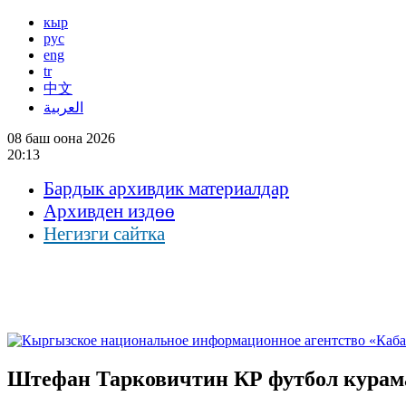
кыр
рус
eng
tr
中文
العربية
08 баш оона 2026
20:13
Бардык архивдик материалдар
Архивден издөө
Негизги сайтка
Штефан Тарковичтин КР футбол курам