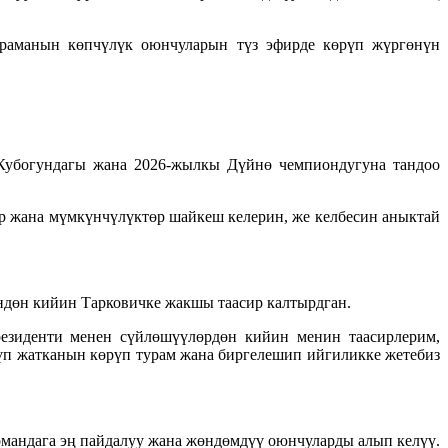
ураманын көпчүлүк оюнчуларын түз эфирде көрүп жүргөнүн
Кубогундагы жана 2026-жылкы Дүйнө чемпиондугуна тандоо
р жана мүмкүнчүлүктөр шайкеш келерин, же келбесин аныктай
дөн кийин Тарковичке жакшы таасир калтырдган.
езиденти менен сүйлөшүүлөрдөн кийин менин таасирлерим,
рүп жатканын көрүп турам жана биргелешип ийгиликке жетебиз
омандага эң пайдалуу жана жөндөмдүү оюнчуларды алып келүү.