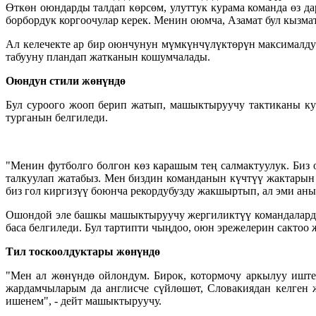
Өткөн оюндарды талдап көрсөм, улуттук курама команда өз д
борбордук коргоочулар керек. Менин оюмча, Азамат бул кызмат
Ал келечекте ар бир оюнчунун мүмкүнчүлүктөрүн максималду
табууну пландап жатканын кошумчалады.
Оюндун стили жөнүндө
Бул суроого жооп берип жатып, машыктыруучу тактиканы кур
турганын белгиледи.
"Менин футболго болгон көз карашым тең салмактуулук. Би
талкуулап жатабыз. Мен биздин команданын күчтүү жактарын 
биз гол киргизүү боюнча рекордубузду жакшыртып, ал эми ан
Ошондой эле башкы машыктыруучу жергиликтүү командаларды
баса белгиледи. Бул тартипти чыңдоо, оюн эрежелерин сактоо
Тил тоскоолдуктары жөнүндө
"Мен ал жөнүндө ойлондум. Бирок, котормочу аркылуу иште
жардамчыларым да англисче сүйлөшөт, Словакиядан келген 
ишенем", - дейт машыктыруучу.