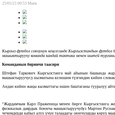
25/05/23 09:53
Маек
Кыргыз футбол союзунун кеңсесинде Кыргызстандын футбо
машыктыруучу команда кандай тактика менен иштей турганы,
Команданын биринчи таасири
Штефан Таркович Кыргызстанга май айынын башында жард
машыктыруучусу кызматына келишим түзгөндөн кийин словак
Андан кийин жаңы кызматтагы ишин баштаганы тууралуу айты
“Жардамчым Карл Праженица менен бирге Кыргызстанга жер
физикалык даярдык боюнча машыктыруучубуз Мартин Руснак 
чечимдерди кабыл алуу үчүн талаадагы оюнчуларды көрүү маа