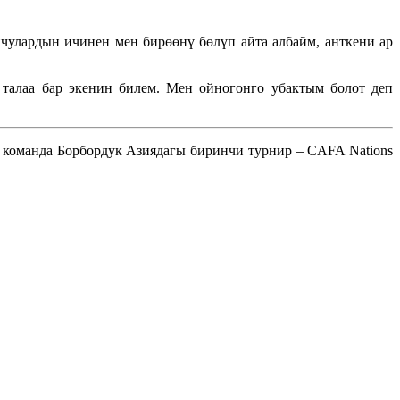
улардын ичинен мен бирөөнү бөлүп айта албайм, анткени ар
талаа бар экенин билем. Мен ойногонго убактым болот деп
 команда Борбордук Азиядагы биринчи турнир – CAFA Nations