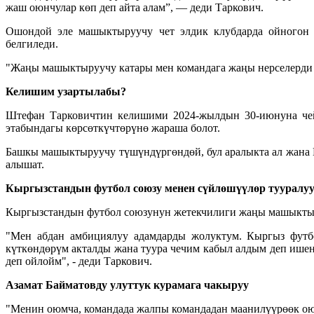
жаш оюнчулар көп деп айта алам”, — деди Таркович.
Ошондой эле машыктыруучу чет элдик клубдарда ойногон 
белгиледи.
"Жаңы машыктыруучу катары мен командага жаңы нерселерди 
Келишим узартылабы?
Штефан Тарковичтин келишими 2024-жылдын 30-июнуна чей
этабындагы көрсөткүчтөрүнө жараша болот.
Башкы машыктыруучу түшүндүргөндөй, бул аралыкта ал жана 
алышат.
Кыргызстандын футбол союзу менен сүйлөшүүлөр тууралу
Кыргызстандын футбол союзунун жетекчилиги жаңы машыктыр
"Мен абдан амбициялуу адамдарды жолуктум. Кыргыз футб
күткөндөрүм акталды жана туура чечим кабыл алдым деп ишен
деп ойлойм", - деди Таркович.
Азамат Байматовду улуттук курамага чакыруу
"Менин оюмча, командада жалпы командадан маанилүүрөөк оюн