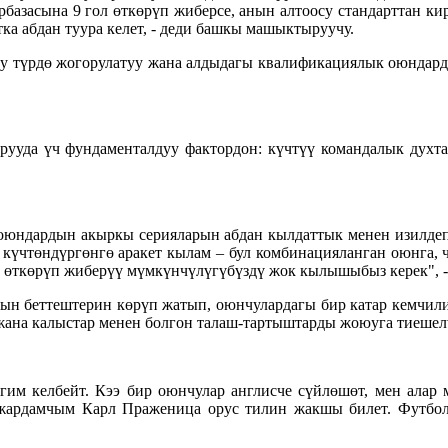
арбазасына 9 гол өткөрүп жиберсе, анын алтоосу стандарттан к
ка абдан туура келет, - деди башкы машыктыруучу.
у түрдө жогорулатуу жана алдыдагы квалификациялык оюндард
ууда үч фундаменталдуу фактордон: күчтүү командалык духтан
з оюндардын акыркы серияларын абдан кылдаттык менен изилде
күчтөндүргөнгө аракет кылам – бул комбинацияланган оюнга, 
ы өткөрүп жиберүү мүмкүнчүлүгүбүздү жок кылышыбыз керек", -
н беттештерин көрүп жатып, оюнчулардагы бир катар кемчилик
 жана калыстар менен болгон талаш-тартыштарды жоюуга тиешел
гим келбейт. Кээ бир оюнчулар англисче сүйлөшөт, мен ала
жардамчым Карл Праженица орус тилин жакшы билет. Футбол 