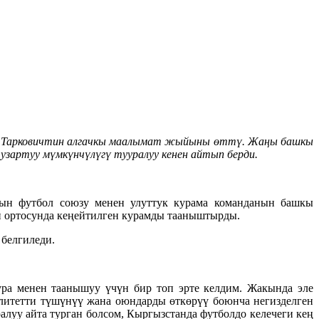
н Тарковичтин алгачкы маалымат жыйыны өттү. Жаңы башкы
зартуу мүмкүнчүлүгү тууралуу кенен айтып берди.
ын футбол союзу менен улуттук курама команданын башкы
 ортосунда кеңейтилген курамды тааныштырды.
белгиледи.
ра менен таанышуу үчүн бир топ эрте келдим. Жакында эле
литетти түшүнүү жана оюндарды өткөрүү боюнча негизделген
луу айта турган болсом, Кыргызстанда футболдо келечеги кең