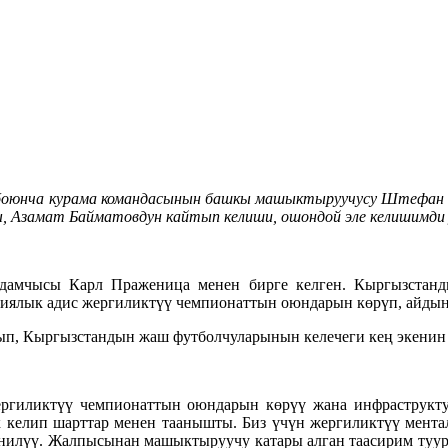
л боюнча курама командасынын башкы машыктыруучусу Штефа
 Азамат Байматовдун кайтып келиши, ошондой эле келишимди у
амчысы Карл Праженица менен бирге келген. Кыргызстанд
иялык адис жергиликтүү чемпионаттын оюндарын көрүп, айдын
п, Кыргызстандын жаш футболчуларынын келечеги кең экенин 
гиликтүү чемпионаттын оюндарын көрүү жана инфраструкту
келип шарттар менен таанышты. Биз үчүн жергиликтүү мента
нилүү. Жалпысынан машыктыруучу катары алган таасирим туура