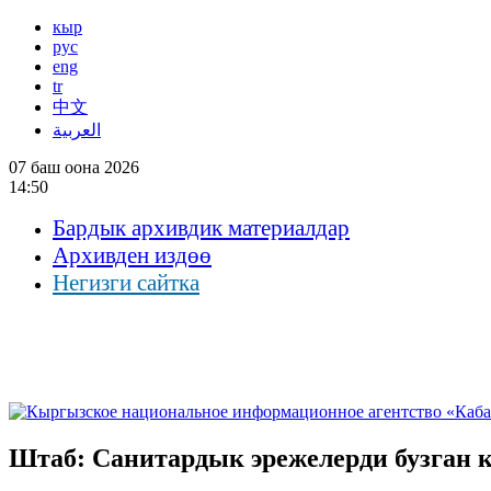
кыр
рус
eng
tr
中文
العربية
07 баш оона 2026
14:50
Бардык архивдик материалдар
Архивден издөө
Негизги сайтка
Штаб: Санитардык эрежелерди бузган 