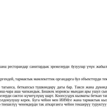
 жана ресторандар санитардык эрежелерди бузуулар үчүн жаб
гендей, тармактык мамлекеттик органдарга бул объекттерди т
 тагынса, беткапсыз түшкөндөрү дагы бар. Такси жана дүкөнд
 иш-чара аша чапкандык. Бишкек мэриясы мындан ары ушул сыяк
елерди сактоо күчөтүлүшү шарт. Коопсуздук кызматы беткап т
олдонулушу керек. Буга чейин мен ИИМге жана тармактык кыз
 тиешелүү ченемдерди так аткарганга чейин текшерүү туруктуу