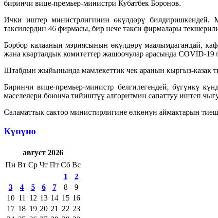
биринчи вице-премьер-министри Кубатбек Боронов.
Ички иштер министрлигинин өкүлдөрү билдиришкендей, Ма
таксилердин 46 фирмасы, бир нече такси фирмалары текшерили
Борбор калаанын мэриясынын өкүлдөрү маалымдагандай, каф
жана кварталдык комитеттер жашоочулар арасында COVID-19 
Штабдын жыйынында мамлекеттик чек аранын кыргыз-казак т
Биринчи вице-премьер-министр белгилегендей, бүгүнкү күн
маселелери боюнча тийиштүү алгоритмин сапаттуу иштеп чыгу
Саламаттык сактоо министирлигине өлкөнүн аймактарын тиеш
Күнүнө
август 2026
Пн
Вт
Ср
Чт
Пт
Сб
Вс
1
2
3
4
5
6
7
8
9
10
11
12
13
14
15
16
17
18
19
20
21
22
23