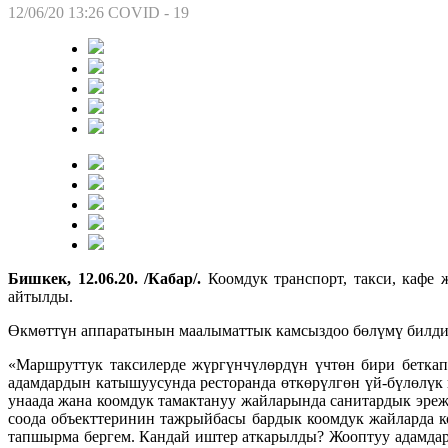
12/06/20 13:26
COVID - 19
Бишкек, 12.06.20. /Кабар/.
Коомдук транспорт, такси, кафе
айтылды.
Өкмөттүн аппаратынын маалыматтык камсыздоо бөлүмү билдир
«Маршруттук таксилерде жүргүнчүлөрдүн үчтөн бири беткап
адамдардын катышуусунда ресторанда өткөрүлгөн үй-бүлөлүк
унаада жана коомдук тамактануу жайларында санитардык эреж
соода объекттеринин тажрыйбасы бардык коомдук жайларда к
тапшырма бергем. Кандай иштер аткарылды? Жооптуу адамдар