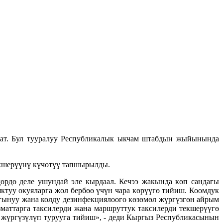
ылат. Бул тууралуу Республикалык ыкчам штабдын жыйынында
екшерүүнү күчөтүү тапшырылды.
өрдө деле ушундай эле кырдаал. Кечээ жакында көп сандагы
туу окуяларга жол бербөө үчүн чара көрүүгө тийиш. Коомдук
агынуу жана колду дезинфекциялоого көзөмөл жүргүзгөн айрым
маттарга таксилерди жана маршруттук таксилерди текшерүүгө
 жүргүзүлүп турууга тийиш», - деди Кыргыз Республикасынын