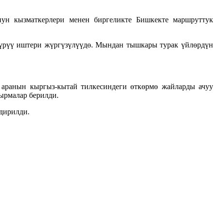
нун кызматкерлери менен биргеликте Бишкекте маршруттук
үрүү иштери жүргүзүлүүдө. Мындан тышкары турак үйлөрдүн
к аранын кыргыз-кытай тилкесиндеги өткөрмө жайларды ачуу
ырмалар берилди.
дирилди.