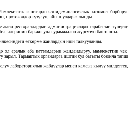
млекеттик санитардык-эпидемиологиялык көзөмөл борбору
п, протоколдор түзүлүп, айыппулдар салынды.
е жана ресторандардын администрациялары тарабынан түшүнд
белгилеринин бар-жогуна сурамжылоо жүргүзүп башташты.
илкесиндеги өткөрмө жайлардын иши талкууланды.
дө эл аралык аба каттамдарын жандандыруу, мамлекеттик че
у зарыл. Тармактык органдарга иштин бул багыты боюнча тапш
елүү лабораториялык жабдуулар менен камсыз кылуу милдеттен