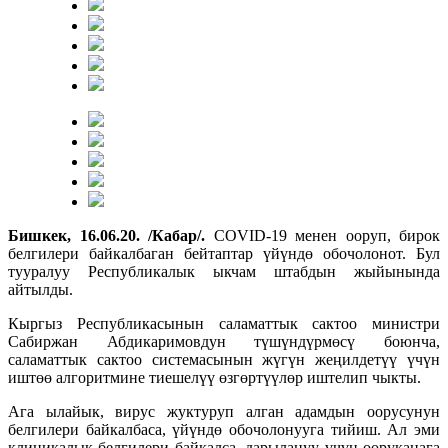
Бишкек, 16.06.20. /Кабар/.
COVID-19 менен ооруп, бирок
белгилери байкалбаган бейтаптар үйүндө обочолонот. Бул
тууралуу Республикалык ыкчам штабдын жыйынында
айтылды.
Кыргыз Республикасынын саламаттык сактоо министри
Сабиржан Абдикаримовдун түшүндүрмөсү боюнча,
саламаттык сактоо системасынын жүгүн жеңилдетүү үчүн
иштөө алгоритмине тиешелүү өзгөртүүлөр иштелип чыкты.
Ага ылайык, вирус жуктуруп алган адамдын оорусунун
белгилери байкалбаса, үйүндө обочолонууга тийиш. Ал эми
клиникалык белгилери байкалса, дарылануу үчүн ооруканага