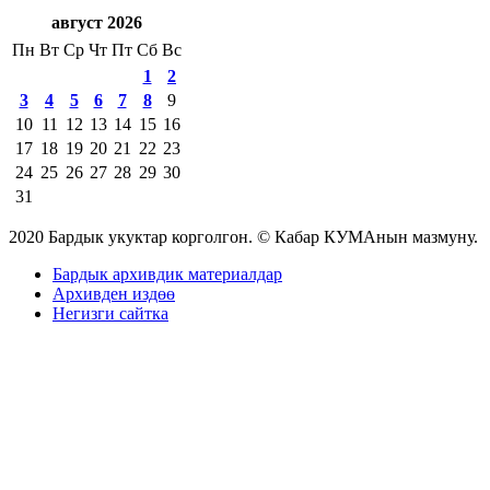
август 2026
Пн
Вт
Ср
Чт
Пт
Сб
Вс
1
2
3
4
5
6
7
8
9
10
11
12
13
14
15
16
17
18
19
20
21
22
23
24
25
26
27
28
29
30
31
2020 Бардык укуктар корголгон. © Кабар КУМАнын мазмуну.
Бардык архивдик материалдар
Архивден издөө
Негизги сайтка