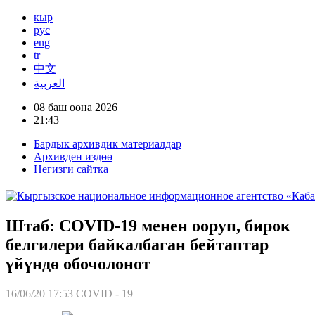
кыр
рус
eng
tr
中文
العربية
08 баш оона 2026
21:43
Бардык архивдик материалдар
Архивден издөө
Негизги сайтка
Штаб: COVID-19 менен ооруп, бирок
белгилери байкалбаган бейтаптар
үйүндө обочолонот
16/06/20 17:53
COVID - 19