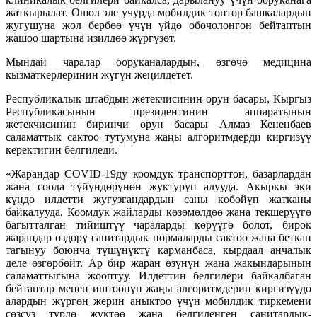
жаткырылат. Ошол эле учурда мобилдик топтор башкалардын
жугушуна жол бербөө үчүн үйдө обочолонгон бейтаптын
жашоо шартына изилдөө жүргүзөт.
Мындай чаралар ооруканалардын, өзгөчө медицина
кызматкерлеринин жүгүн жеңилдетет.
Республикалык штабдын жетекчисинин орун басары, Кыргыз
Республикасынын президентинин аппаратынын
жетекчисинин биринчи орун басары Алмаз Кененбаев
саламаттык сактоо тутумуна жаңы алгоритмдерди киргизүү
керектигин белгиледи.
«Жарандар COVID-19ду коомдук транспорттон, базарлардан
жана соода түйүндөрүнөн жуктуруп алууда. Акыркы эки
күндө илдетти жугузгандардын саны көбөйүп жатканы
байкалууда. Коомдук жайларды көзөмөлдөө жана текшерүүгө
багытталган тийиштүү чараларды көрүүгө болот, бирок
жарандар өздөрү санитардык нормаларды сактоо жана беткап
тагынуу боюнча түшүнүктү карманбаса, кырдаал анчалык
деле өзгөрбөйт. Ар бир жаран өзүнүн жана жакындарынын
саламаттыгына жооптуу. Илдеттин белгилери байкалбаган
бейтаптар менен иштөөнүн жаңы алгоритмдерин киргизүүдө
алардын жүргөн жерин аныктоо үчүн мобилдик тиркемени
сөзсүз түрдө жүктөө жана белгиленген санитардык-