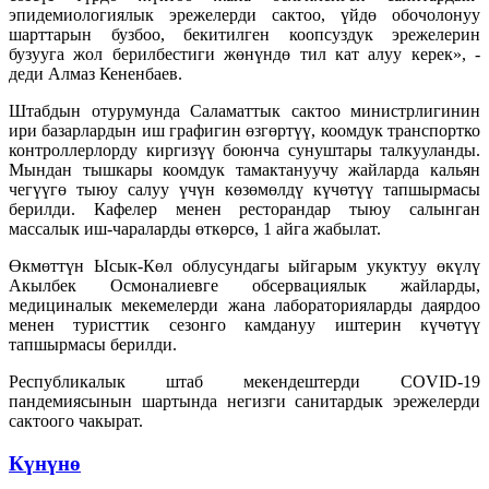
эпидемиологиялык эрежелерди сактоо, үйдө обочолонуу
шарттарын бузбоо, бекитилген коопсуздук эрежелерин
бузууга жол берилбестиги жөнүндө тил кат алуу керек», -
деди Алмаз Кененбаев.
Штабдын отурумунда Саламаттык сактоо министрлигинин
ири базарлардын иш графигин өзгөртүү, коомдук транспортко
контроллерлорду киргизүү боюнча сунуштары талкууланды.
Мындан тышкары коомдук тамактануучу жайларда кальян
чегүүгө тыюу салуу үчүн көзөмөлдү күчөтүү тапшырмасы
берилди. Кафелер менен ресторандар тыюу салынган
массалык иш-чараларды өткөрсө, 1 айга жабылат.
Өкмөттүн Ысык-Көл облусундагы ыйгарым укуктуу өкүлү
Акылбек Осмоналиевге обсервациялык жайларды,
медициналык мекемелерди жана лабораторияларды даярдоо
менен туристтик сезонго камдануу иштерин күчөтүү
тапшырмасы берилди.
Республикалык штаб мекендештерди COVID-19
пандемиясынын шартында негизги санитардык эрежелерди
сактоого чакырат.
Күнүнө