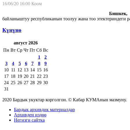
16/06/20 16:00
Коом
Бишкек, 
байланыштуу республиканын тоолуу жана тоо этектериндеги р
Күнүнө
август 2026
Пн
Вт
Ср
Чт
Пт
Сб
Вс
1
2
3
4
5
6
7
8
9
10
11
12
13
14
15
16
17
18
19
20
21
22
23
24
25
26
27
28
29
30
31
2020 Бардык укуктар корголгон. © Кабар КУМАнын мазмуну.
Бардык архивдик материалдар
Архивден издөө
Негизги сайтка