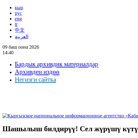
кыр
рус
eng
tr
中文
العربية
09 баш оона 2026
14:40
Бардык архивдик материалдар
Архивден издөө
Негизги сайтка
Шашылыш билдирүү! Сел жүрүшү күтү