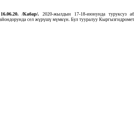
16.06.20. /Кабар/.
2020-жылдын 17-18-июнунда туруксуз а
айондорунда сел жүрүшү мүмкүн. Бул тууралуу Кыргызгидромет