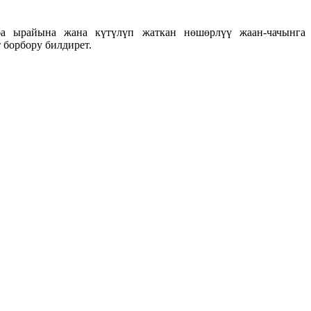
ба ырайына жана күтүлүп жаткан нөшөрлүү жаан-чачынга
 борбору билдирет.