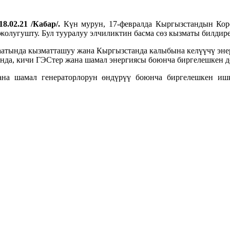
8.02.21 /Кабар/.
Күн мурун, 17-февралда Кыргызстандын Кор
лугушту. Бул тууралуу элчиликтин басма сөз кызматы билдире
тында кызматташуу жана Кыргызстанда калыбына келүүчү энер
канда, кичи ГЭСтер жана шамал энергиясы боюнча биргелешкен 
на шамал генераторлорун өндүрүү боюнча биргелешкен ишк