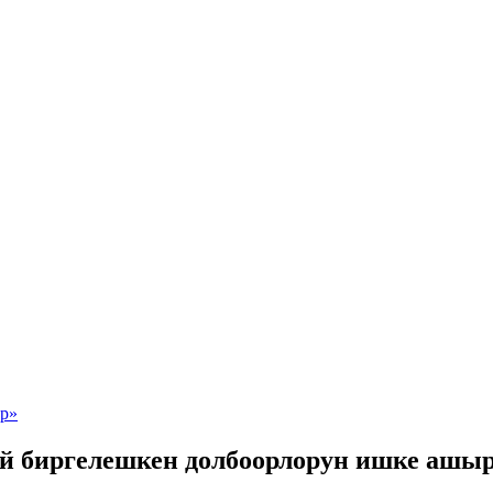
й биргелешкен долбоорлорун ишке ашыр