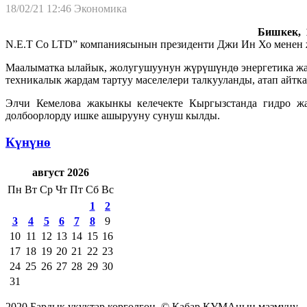
18/02/21 12:46
Экономика
Бишкек, 1
N.E.T Co LTD” компаниясынын президенти Джи Ин Хо менен жо
Маалыматка ылайык, жолугушуунун жүрүшүндө энергетика жаа
техникалык жардам тартуу маселелери талкууланды, атап айт
Элчи Кемелова жакынкы келечекте Кыргызстанда гидро жа
долбоорлорду ишке ашырууну сунуш кылды.
Күнүнө
август 2026
Пн
Вт
Ср
Чт
Пт
Сб
Вс
1
2
3
4
5
6
7
8
9
10
11
12
13
14
15
16
17
18
19
20
21
22
23
24
25
26
27
28
29
30
31
2020 Бардык укуктар корголгон. © Кабар КУМАнын мазмуну.