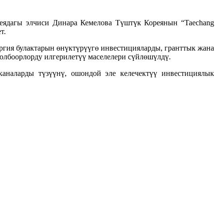
еядагы элчиси Динара Кемелова Түштүк Кореянын “Taechang
т.
гия булактарын өнүктүрүүгө инвестицияларды, гранттык жана
долбоорлорду илгерилетүү маселелери сүйлөшүлдү.
аналарды түзүүнү, ошондой эле келечектүү инвестициялык