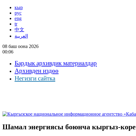
кыр
рус
eng
tr
中文
العربية
08 баш оона 2026
00:06
Бардык архивдик материалдар
Архивден издөө
Негизги сайтка
Шамал энергиясы боюнча кыргыз-коре