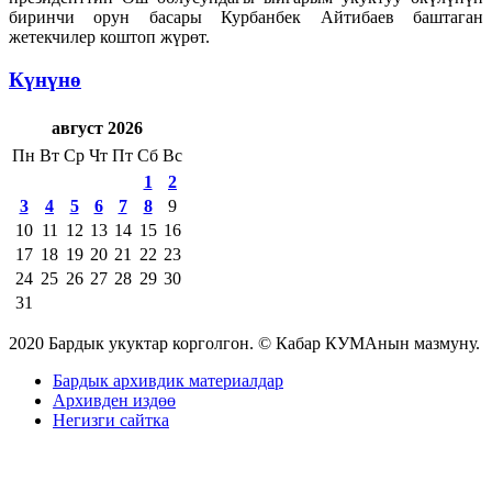
биринчи орун басары Курбанбек Айтибаев баштаган
жетекчилер коштоп жүрөт.
Күнүнө
август 2026
Пн
Вт
Ср
Чт
Пт
Сб
Вс
1
2
3
4
5
6
7
8
9
10
11
12
13
14
15
16
17
18
19
20
21
22
23
24
25
26
27
28
29
30
31
2020 Бардык укуктар корголгон. © Кабар КУМАнын мазмуну.
Бардык архивдик материалдар
Архивден издөө
Негизги сайтка