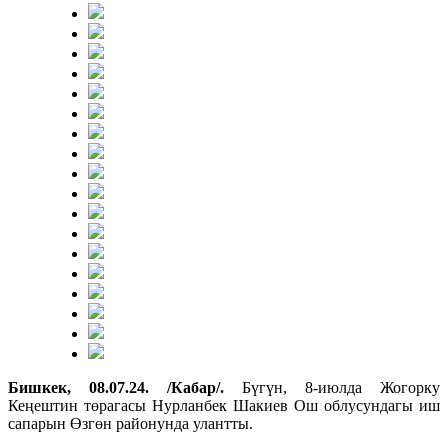
Бишкек, 08.07.24. /Кабар/.
Бүгүн, 8-июлда Жогорку
Кеңештин төрагасы Нурланбек Шакиев Ош облусундагы иш
сапарын Өзгөн районунда улантты.