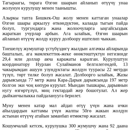
Тагыраагы, төрага Өзгөн шаарын айланып өтүүчү унаа
жолунун курулушу менен таанышты.
Азыркы тапта Бишкек-Ош жолу менен каттаган унаалар
Өзгөн шаары аркылуу өткөндүктөн, калаада тыгын пайда
болуп, тургундарга жана жолоочуларга ыңгайсыздык
жараткан учурлар арбын. Ага ылайык, Өзгөн шаарын
айланып өтүүчү жолду куруу долбоору иштелип чыккан.
Тиешелүү жумуштар үстүбүздөгү жылдын алгачкы айларында
башталып, ага мамлекеттик-жеке өнөктөштүктүн негизинде
29,4 млн доллар акча каражаты каралган. Курулуштун
координатору Нурлан Сулайманов белгилегендей, 13
чакырымдан ашуун узундуктагы жолдун туурасы 22 метрди
түзүп, төрт тилке болуп жасалат. Долбоорго ылайык, Жазы
дарыясында 77 метр жана Кара-Дарыя дарыясында 197 метр
болгон эки чоң көпүрө курулат. Мындан тышкары, дарыянын
нугу өзгөртүлүп, миң гектардай жер бошотулат. Ал жер
дыйканчылыкка пайдаланууга берилет.
Муну менен катар мал айдап өтүү үчүн жана ички
айылдардын каттамы үчүн жалпы 50гө жакын жолдун
астынан өтүүчү атайын заманбап өтмөктөр жасалат.
Кошумчалай кетсек, курулушка 300 жумушчу жана 92 даана