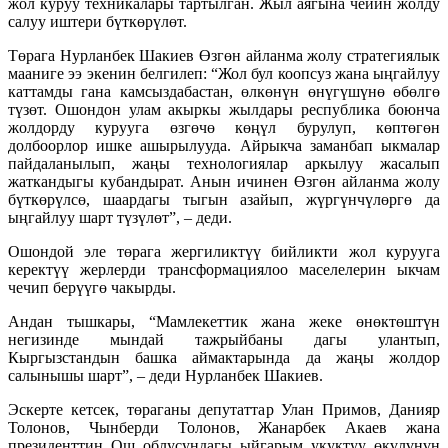
жол куруу техникалары тартылган. Жыл аягына чейин жолду
салуу иштери бүткөрүлөт.
Төрага Нурланбек Шакиев Өзгөн айланма жолу стратегиялык
мааниге ээ экенин белгилеп: “Жол бул коопсуз жана ыңгайлуу
каттамды гана камсыздабастан, өлкөнүн өнүгүшүнө өбөлгө
түзөт. Ошондон улам акыркы жылдары республика боюнча
жолдорду курууга өзгөчө көңүл бурулуп, көптөгөн
долбоорлор ишке ашырылууда. Айрыкча заманбап ыкмалар
пайдаланылып, жаңы технологиялар аркылуу жасалып
жаткандыгы кубандырат. Анын ичинен Өзгөн айланма жолу
бүткөрүлсө, шаардагы тыгын азайып, жүргүнчүлөргө да
ыңгайлуу шарт түзүлөт”, – деди.
Ошондой эле төрага жергиликтүү бийликти жол курууга
керектүү жерлерди трансформациялоо маселелерин ыкчам
чечип берүүгө чакырды.
Андан тышкары, “Мамлекеттик жана жеке өнөктөштүн
негизинде мындай тажрыйбаны дагы улантып,
Кыргызстандын башка аймактарында да жаңы жолдор
салынышы шарт”, – деди Нурланбек Шакиев.
Эскерте кетсек, төраганы депутаттар Улан Примов, Данияр
Толонов, Чынберди Толонов, Жанарбек Акаев жана
президенттин Ош облусундагы ыйгарым укуктуу өкүлүнүн