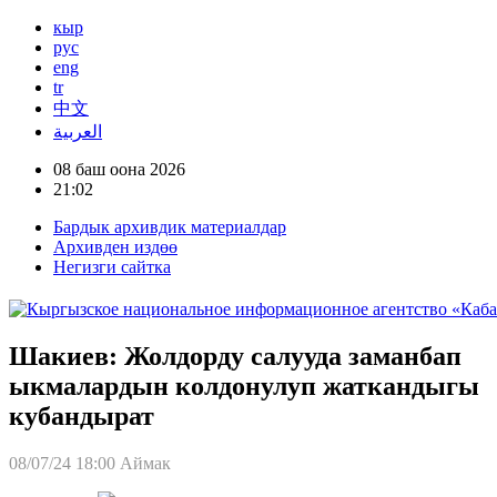
кыр
рус
eng
tr
中文
العربية
08 баш оона 2026
21:02
Бардык архивдик материалдар
Архивден издөө
Негизги сайтка
Шакиев: Жолдорду салууда заманбап
ыкмалардын колдонулуп жаткандыгы
кубандырат
08/07/24 18:00
Аймак