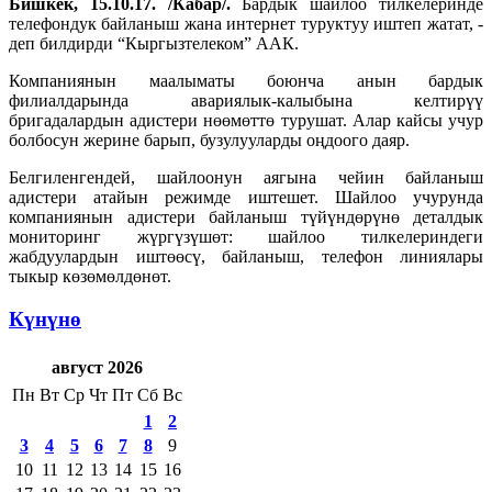
Бишкек, 15.10.17. /Кабар/.
Бардык шайлоо тилкелеринде
телефондук байланыш жана интернет туруктуу иштеп жатат, -
деп билдирди “Кыргызтелеком” ААК.
Компаниянын маалыматы боюнча анын бардык
филиалдарында авариялык-калыбына келтирүү
бригадалардын адистери нөөмөттө турушат. Алар кайсы учур
болбосун жерине барып, бузулууларды оңдоого даяр.
Белгиленгендей, шайлоонун аягына чейин байланыш
адистери атайын режимде иштешет. Шайлоо учурунда
компаниянын адистери байланыш түйүндөрүнө деталдык
мониторинг жүргүзүшөт: шайлоо тилкелериндеги
жабдуулардын иштөөсү, байланыш, телефон линиялары
тыкыр көзөмөлдөнөт.
Күнүнө
август 2026
Пн
Вт
Ср
Чт
Пт
Сб
Вс
1
2
3
4
5
6
7
8
9
10
11
12
13
14
15
16