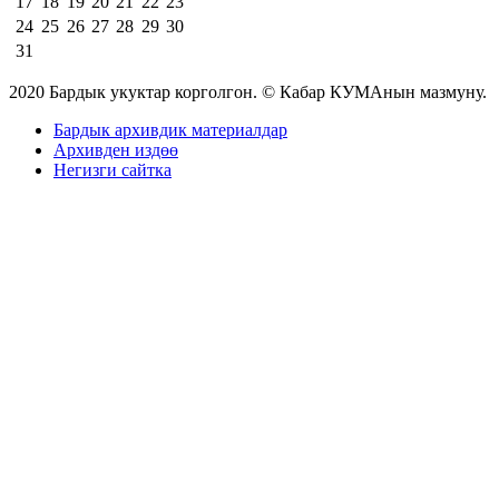
17
18
19
20
21
22
23
24
25
26
27
28
29
30
31
2020 Бардык укуктар корголгон. © Кабар КУМАнын мазмуну.
Бардык архивдик материалдар
Архивден издөө
Негизги сайтка