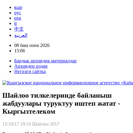
кыр
рус
eng
tr
中文
العربية
08 баш оона 2026
15:06
Бардык архивдик материалдар
Архивден издөө
Негизги сайтка
Шайлоо тилкелеринде байланыш
жабдуулары туруктуу иштеп жатат -
Кыргызтелеком
15/10/17 19:19
Шайлоо 2017