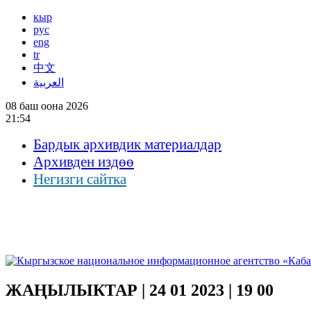
кыр
рус
eng
tr
中文
العربية
08 баш оона 2026
21:54
Бардык архивдик материалдар
Архивден издөө
Негизги сайтка
ЖАҢЫЛЫКТАР | 24 01 2023 | 19 00