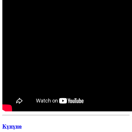
Күнүнө