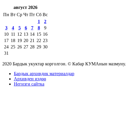
август 2026
Пн
Вт
Ср
Чт
Пт
Сб
Вс
1
2
3
4
5
6
7
8
9
10
11
12
13
14
15
16
17
18
19
20
21
22
23
24
25
26
27
28
29
30
31
2020 Бардык укуктар корголгон. © Кабар КУМАнын мазмуну.
Бардык архивдик материалдар
Архивден издөө
Негизги сайтка