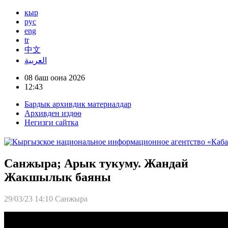
кыр
рус
eng
tr
中文
العربية
08 баш оона 2026
12:43
Бардык архивдик материалдар
Архивден издөө
Негизги сайтка
Санжыра; Арык тукуму. Жандай
Жакшылык баяны
29/03/23 14:10
Санжыра