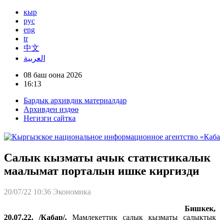
кыр
рус
eng
tr
中文
العربية
08 баш оона 2026
16:13
Бардык архивдик материалдар
Архивден издөө
Негизги сайтка
Салык кызматы ачык статистикалык
маалымат порталын ишке киргизди
20/07/22 10:36
Экономика
Бишкек,
20.07.22. /Кабар/.
Мамлекеттик салык кызматы салыктык