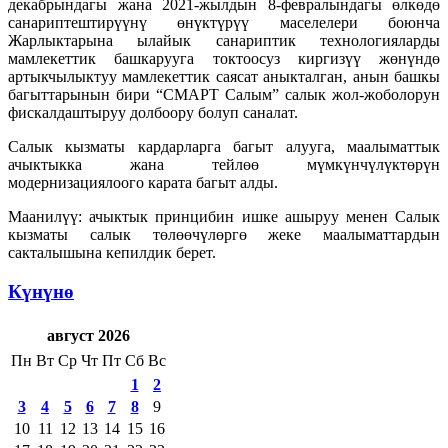
декабрындагы жана 2021-жылдын 8-февралындагы өлкөдө
санариптештирүүнү өнүктүрүү маселелери боюнча
Жарлыктарына ылайык санариптик технологияларды
мамлекеттик башкарууга токтоосуз киргизүү жөнүндө
артыкчылыктуу мамлекеттик саясат аныкталган, анын башкы
багыттарынын бири “СМАРТ Салым” салык жол-жоболорун
фискалдаштыруу долбоору болуп саналат.
Салык кызматы кардарларга багыт алууга, маалыматтык
ачыктыкка жана тейлөө мүмкүнчүлүктөрүн
модернизациялоого карата багыт алды.
Маанилүү: ачыктык принцибин ишке ашыруу менен Салык
кызматы салык төлөөчүлөргө жеке маалыматтардын
сакталышына кепилдик берет.
Күнүнө
август 2026
Пн
Вт
Ср
Чт
Пт
Сб
Вс
1
2
3
4
5
6
7
8
9
10
11
12
13
14
15
16