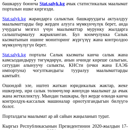
башкаруу боюнча
Stat.salyk.kg
ачык статистикалык маалымат
порталын ишке киргизди.
Stat.salyk.kg
жарандарга салыктык башкаруудагы актуалдуу
маалыматтарды бир жерден алууга мүмкүнчүлүк берет, анда
учурдагы мезгил үчүн маалыматтар мурунку жылдарга
салыштырмалуу жарыяланган. Бул коомчулукка Салык
кызматынын ишине мониторинг жүргүзүү жана контролдоо
мүмкүнчүлүгүн берет.
Stat.salyk.kg
порталы Салык кызматы канча салык жана
камсыздандыруу төгүмдөрүн, анын ичинде киреше салыгын,
сатуудан алынуучу салыкты, КНСти (ички жана ЕАЭБ
импортуна) чогулткандыгы тууралуу маалыматтарды
камтыйт.
Ошондой эле, иштеп жаткан юридикалык жактар, жеке
ишкерлер, ири салык төлөөчүлөр жөнүндө маалымат да ачык
жана жеткиликтүү. Мындан тышкары, бул жерде өлкөдө канча
контролдук-кассалык машиналар орнотулгандыгын билүүгө
болот.
Порталдагы маалымат ар ай сайын жаңыланып турат.
Кыргыз Республикасынын Президентинин 2020-жылдын 17-