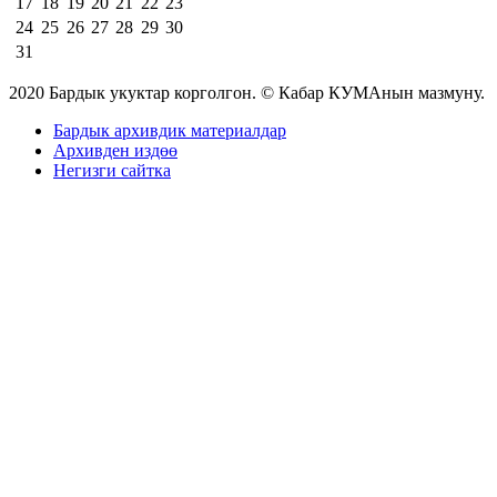
17
18
19
20
21
22
23
24
25
26
27
28
29
30
31
2020 Бардык укуктар корголгон. © Кабар КУМАнын мазмуну.
Бардык архивдик материалдар
Архивден издөө
Негизги сайтка