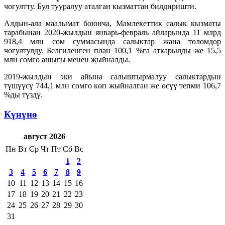
чогултту. Бул тууралуу аталган кызматтан билдиришти.
Алдын-ала маалымат боюнча, Мамлекеттик салык кызматы
тарабынан 2020-жылдын январь-февраль айларында 11 млрд
918,4 млн сом суммасында салыктар жана төлөмдөр
чогултулду. Белгиленген план 100,1 %га аткарылды же 15,5
млн сомго ашыгы менен жыйналды.
2019-жылдын эки айына салыштырмалуу салыктардын
түшүүсү 744,1 млн сомго көп жыйналган же өсүү тепми 106,7
%ды түздү.
Күнүнө
август 2026
Пн
Вт
Ср
Чт
Пт
Сб
Вс
1
2
3
4
5
6
7
8
9
10
11
12
13
14
15
16
17
18
19
20
21
22
23
24
25
26
27
28
29
30
31