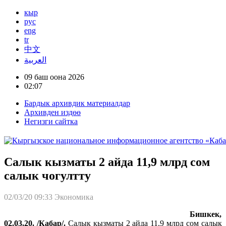
кыр
рус
eng
tr
中文
العربية
09 баш оона 2026
02:07
Бардык архивдик материалдар
Архивден издөө
Негизги сайтка
Салык кызматы 2 айда 11,9 млрд сом
салык чогултту
02/03/20 09:33
Экономика
Бишкек,
02
.03.20. /Кабар/.
Салык кызматы 2 айда 11,9 млрд сом салык