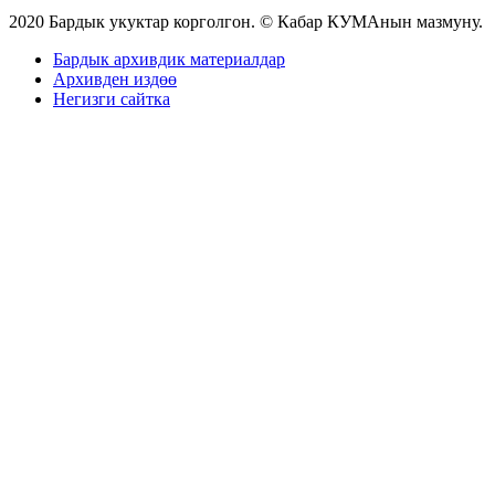
2020 Бардык укуктар корголгон. © Кабар КУМАнын мазмуну.
Бардык архивдик материалдар
Архивден издөө
Негизги сайтка