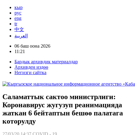
кыр
рус
eng
tr
中文
العربية
06 баш оона 2026
11:21
Бардык архивдик материалдар
Архивден издөө
Негизги сайтка
Саламаттык сактоо министрлиги:
Коронавирус жугузуп реанимацияда
жаткан 6 бейтаптын бешөө палатага
которулду
27/03/20 14:37
COVID - 19