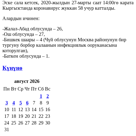
Эске сала кетсек, 2020-жылдын 27-марты саат 14:00гө карата
Кыргызстанда коронавирус жуккан 58 учур катталды.
Алардын ичинен:
-Жалал-Абад облусунда – 26,
-Ош облусунда – 27,
-Бишкек шаары – 4 (Чүй облусунун Москва районунун бир
тургуну борбор калаанын инфекциялык ооруканасына
которулган),
-Баткен облусунда – 1.
Күнүнө
август 2026
Пн
Вт
Ср
Чт
Пт
Сб
Вс
1
2
3
4
5
6
7
8
9
10
11
12
13
14
15
16
17
18
19
20
21
22
23
24
25
26
27
28
29
30
31