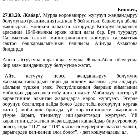
Бишкек,
27.03.20. /Кабар/.
Мурда коронавирус жугузуп жандандыруу
бөлүмүндө (реанимация) жаткан 6 бейтаптын бешөөнүн абалы
жакшырып, жөнөкөй палатага которулду. Которулгандардын
арасында 1949-жылкы эркек киши дагы бар. Бул тууралуу
Саламаттык сактоо министрлигинин коомдук саламаттык
сактоо башкармалыгынын башчысы Айнура Акматова
билдирди.
Анын айтуусуна караганда, учурда Жалал-Абад облусунда
бир адам жандандыруу бөлүмүндө жатат.
"Айта кетүүчү нерсе, жандандыруу бөлүмүнө
жаткырылгандардын бири да өпкөнү жасалма дем алдыруу
абалына түшкөн эмес. Республиканын баардык аймагында
мобилдик дарыгерлер тобу иштеп жатат. Мобилдүү топтор үй
карантинине алынган жарандарга кароо жүргүзөт. Эгерде
оорунун белгилери пайда болсо (дене табы көтөрүлүп, кургак
жөтөл) мобилдик бригада үй карантининдеги жарандын
үйүнө барып, тиешелүү иш-аракеттерди жүргүзөт. Үй
карантининде жаткан жарандардын кандайдыр бир суроолору
болсо, анда "112" же "118" кыска номерлерине акысыз чалып,
дарыгерден кеп-кеңеш алса болот", - деп кошумчалады ал.