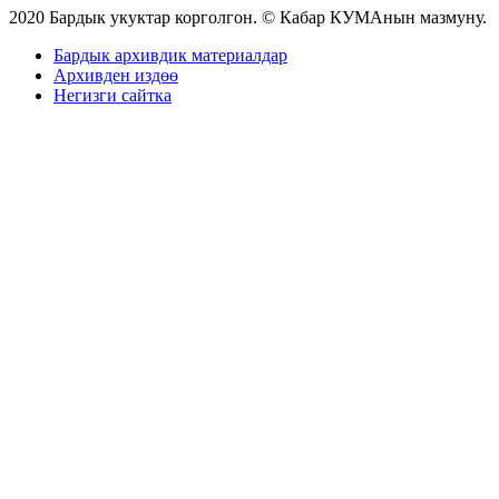
2020 Бардык укуктар корголгон. © Кабар КУМАнын мазмуну.
Бардык архивдик материалдар
Архивден издөө
Негизги сайтка