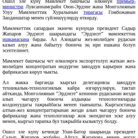
Ошол эле күнү Мамлекет башчысы өлкөнүн
премьер-
министри
Лувсаннамсрайн Оюн-Эрдэне жана Монголиянын
Улуу Мамлекеттик Хуралынын
төрагасы
Гомбожавын
Занданшатар менен сүйлөшүүлөрдү өткөрдү.
Мамлекеттик сапардын экинчи күнүндө президент Садыр
Жапаров Эрдэнэт шаарындагы “Эрдэнэт” мамлекеттик
ишканасына
барды. Ал Азиядагы жез-молибден рудасын
казып алуу жана байытуу боюнча эң ири ишкана болуп
эсептелинет.
Мамлекет башчысы чет өлкөлөргө экспорттолуп жаткан жез-
молибден концентратын өндүргөн заводдун карьерин жана
фабрикасын көрүп чыкты.
Ал жакка барганда кыргыз делегациясы заводдун
техникалык-технологиялык кайра өзгөрүүлөрүн, тактап
айтканда, Монголиянын "Эрдэнэт" кенинин рудасынан жезди
алып чыгаруу боюнча алдыңкы технологияларды
колдонуудагы тажрыйбасы менен таанышты. Кыргызстанда
алтын-жез концентраттарынан жезди алып чыгаруу боюнча
фабрикалар жана технологиялар жок экендигин эске алуу
менен, кыргыз тарапка бул тажрыйба кызыктуу болду.
Ошол эле күнү кечинде Улан-Батор шаарында президент
Садыр Жапаров жубайы Айгүл Жапарова менен чогуу