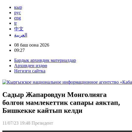
кыр
рус
eng
tr
中文
العربية
08 баш оона 2026
09:27
Бардык архивдик материалдар
Архивден издөө
Негизги сайтка
Садыр Жапаровдун Монголияга
болгон мамлекеттик сапары аяктап,
Бишкекке кайтып келди
11/07/23 19:48
Президент