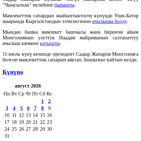
"Чыңгызхан" музейине
барышты
.
Мамлекеттик сапардын жыйынтыктоочу күнүндө Улан-Батор
шаарында Кыргызстандын элчилигинин
ачылышы болду
.
Мындан башка мамлекет башчысы жана биринчи айым
Монголиянын улуттук Наадам майрамынын салтанаттуу
ачылыш аземине
катышты
.
11-июль күнү кечинде президент Садыр Жапаров Монголияга
болгон мамлекеттик сапарын аяктап, Бишкекке кайтып келди.
Күнүнө
август 2026
Пн
Вт
Ср
Чт
Пт
Сб
Вс
1
2
3
4
5
6
7
8
9
10
11
12
13
14
15
16
17
18
19
20
21
22
23
24
25
26
27
28
29
30
31