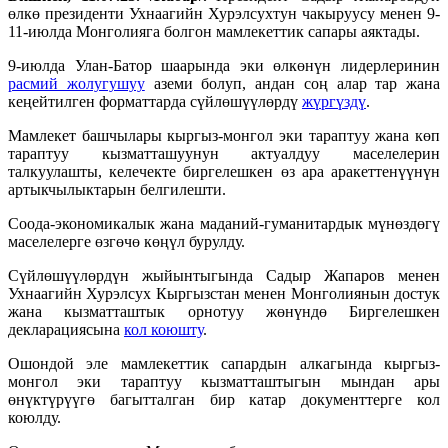
өлкө президенти Ухнаагийн Хурэлсухтун чакыруусу менен 9-
11-июлда Монголияга болгон мамлекеттик сапары аяктады.
9-июлда Улан-Батор шаарында эки өлкөнүн лидерлеринин
расмий жолугушуу
аземи болуп, андан соң алар тар жана
кеңейтилген форматтарда сүйлөшүүлөрдү
жүргүздү
.
Мамлекет башчылары кыргыз-монгол эки тараптуу жана көп
тараптуу кызматташуунун актуалдуу маселелерин
талкуулашты, келечекте биргелешкен өз ара аракеттенүүнүн
артыкчылыктарын белгилешти.
Соода-экономикалык жана маданий-гуманитардык мүнөздөгү
маселелерге өзгөчө көңүл бурулду.
Сүйлөшүүлөрдүн жыйынтыгында Садыр Жапаров менен
Ухнаагийн Хурэлсух Кыргызстан менен Монголиянын достук
жана кызматташтык орнотуу жөнүндө Биргелешкен
декларациясына
кол коюшту
.
Ошондой эле мамлекеттик сапардын алкагында кыргыз-
монгол эки тараптуу кызматташтыгын мындан ары
өнүктүрүүгө багытталган бир катар документтерге кол
коюлду.