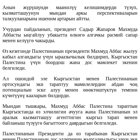
Анын жүрүшүндө маанилүү келишимдерди түзүп,
кызматташуунун мындан аркы перспективаларын
талкууланарына ишеним артарын айтты.
Учурдан пайдаланып, президент Садыр Жапаров Махмуда
Аббасты ыңгайлуу убакытта өлкөгө алгачкы расмий сапар
менен келүүгө чакырды.
Өз кезегинде Палестинанын президенти Махмуд Аббас жылуу
кабыл алгандыгы үчүн ыраазычылык билдирип, Кыргызстан
Палестина үчүн боордош жана дос мамлекет экенин
белгиледи.
Ал ошондой эле Кыргызстан менен Палестинанын
ортосундагы эки тараптуу мамилелердин абдан чоң
потенциалын эске алуу менен өнөктөштүктүн темпин
күчөтүүнү кааларын билдирди.
Мындан тышкары, Махмуд Аббас Палестина тараптын
Кыргызстанда өз элчилигин ачууга жана Палестинанын эл
аралык кызматташуу агенттигин кыргыз тарап менен
байланыш түзүүгө багыттоого даярдыгын белгиледи.
Палестинанын Президенти да өз тарабынан Кыргызстан
менен Палестинанын дос элдеринин жыргалчылыгы үчүн эки