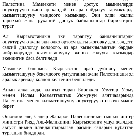
Палестина Мамлекети менен достук мамилелерди
өнүктүрүүгө жана ар кандай өз ара пайдалуу тармактарда
кызматташууну чыңдоого кызыкдар. Эки элди жалпы
тарыхый жана руханий достук байланыштар бириктирип
турат.
Ал Кыргызстандын эки тараптуу байланыштарды
өнүктүрүүгө жана эки өлкө ортосундагы жогорку деңгээлдеги
саясий диалогду колдоого, өз ара кызыкчылыктын бардык
чөйрөлөрүндө кызматташууну жөнгө салууга кызыкдар
экендигин баса белгиледи.
Мамлекет башчысы Кыргызстан араб дүйнөсү менен
кызматташууну бекемдөөгө умтулганын жана Палестинаны эл
аралык аренада колдоп келгенин белгиледи.
Анын алкагында, кыргыз тарап Бириккен Улуттар Уюму
менен Ислам Кызматташтык Уюмунун аянтчаларында
Палестина менен кызматташууну өнүктүрүүгө өзгөчө маани
берет.
Ошондой эле, Садыр Жапаров Палестинанын тышкы иштер
министри Рияд Аль-Маликинин Кыргызстанга ушул жылдын
август айына пландаштырылган расмий сапарын кубаттай
турганын билдирди.