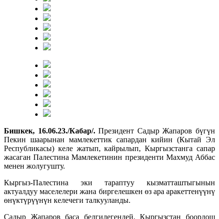
Бишкек, 16.06.23./Кабар/.
Президент Садыр Жапаров бүгүн
Пекин шаарынан мамлекеттик сапардан кийин (Кытай Эл
Республикасы) келе жатып, кайрылып, Кыргызстанга сапар
жасаган Палестина Мамлекетинин президенти Махмуд Аббас
менен жолугушту.
Кыргыз-Палестина эки тараптуу кызматташтыгынын
актуалдуу маселелери жана биргелешкен өз ара аракеттенүүнү
өнүктүрүүнүн келечеги талкууланды.
Садыр Жапаров баса белгилегендей, Кыргызстан боордош