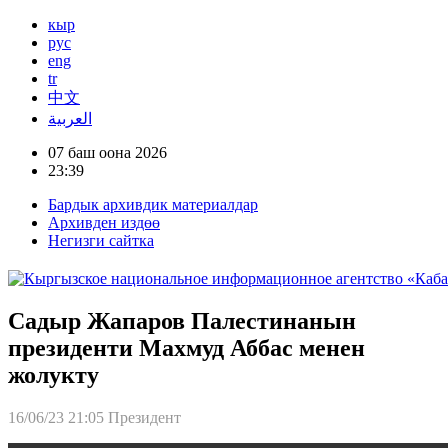
кыр
рус
eng
tr
中文
العربية
07 баш оона 2026
23:39
Бардык архивдик материалдар
Архивден издөө
Негизги сайтка
Садыр Жапаров Палестинанын
президенти Махмуд Аббас менен
жолукту
16/06/23 21:05
Президент