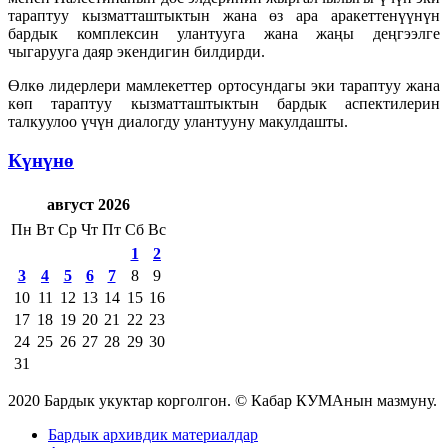
тараптуу кызматташтыктын жана өз ара аракеттенүүнүн
бардык комплексин улантууга жана жаңы деңгээлге
чыгарууга даяр экендигин билдирди.
Өлкө лидерлери мамлекеттер ортосундагы эки тараптуу жана
көп тараптуу кызматташтыктын бардык аспектилерин
талкуулоо үчүн диалогду улантууну макулдашты.
Күнүнө
август 2026
Пн
Вт
Ср
Чт
Пт
Сб
Вс
1
2
3
4
5
6
7
8
9
10
11
12
13
14
15
16
17
18
19
20
21
22
23
24
25
26
27
28
29
30
31
2020 Бардык укуктар корголгон. © Кабар КУМАнын мазмуну.
Бардык архивдик материалдар